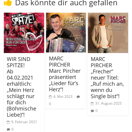
Das könnte dir auch gefallen
MARC
WIR SIND
MARC
PIRCHER
SPITZE!
PIRCHER
Marc Pircher
Ab
„Frecher“
präsentiert
04.02.2021
neuer Titel:
„Lieder für’s
erhältlich:
„Ruf mich an,
Herz“!
„Mein Herz
wenn du
schlägt nur
Single bist“!
4. Mai 2023
für dich
31. August 2025
0
(Böhmische
0
Liebe)“!
9. Februar 2021
0