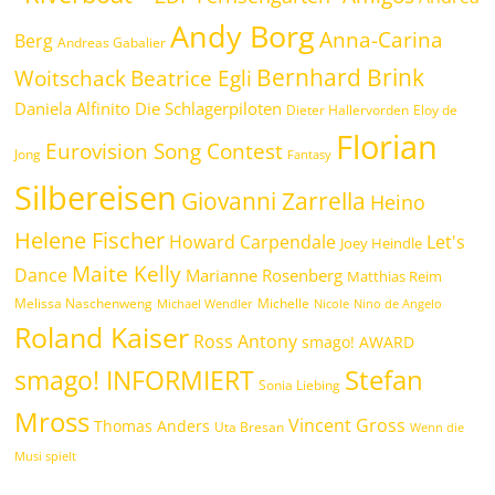
Andy Borg
Anna-Carina
Berg
Andreas Gabalier
Bernhard Brink
Woitschack
Beatrice Egli
Daniela Alfinito
Die Schlagerpiloten
Dieter Hallervorden
Eloy de
Florian
Eurovision Song Contest
Jong
Fantasy
Silbereisen
Giovanni Zarrella
Heino
Helene Fischer
Howard Carpendale
Let's
Joey Heindle
Maite Kelly
Dance
Marianne Rosenberg
Matthias Reim
Melissa Naschenweng
Michelle
Michael Wendler
Nicole
Nino de Angelo
Roland Kaiser
Ross Antony
smago! AWARD
Stefan
smago! INFORMIERT
Sonia Liebing
Mross
Vincent Gross
Thomas Anders
Uta Bresan
Wenn die
Musi spielt