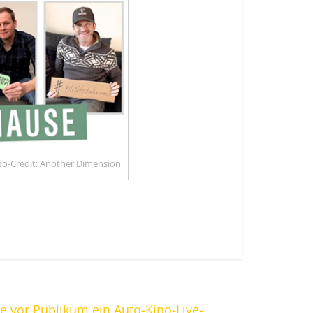
to-Credit: Another Dimension
e vor Publikum ein Auto-Kino-Live-