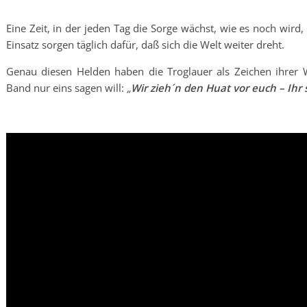
Eine Zeit, in der jeden Tag die Sorge wächst, wie es noch wir
Einsatz sorgen täglich dafür, daß sich die Welt weiter dreht.
Genau diesen Helden haben die Troglauer als Zeichen ihrer 
Band nur eins sagen will:
„
Wir zieh´n den Huat vor euch – Ihr