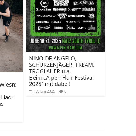
NINO DE ANGELO,
SCHÜRZENJÄGER, TREAM,
TROGLAUER u.a.
Beim „Alpen Flair Festival
2025“ mit dabei!
 Wiesn:
17. Juni 2025
0
Liadl
ns