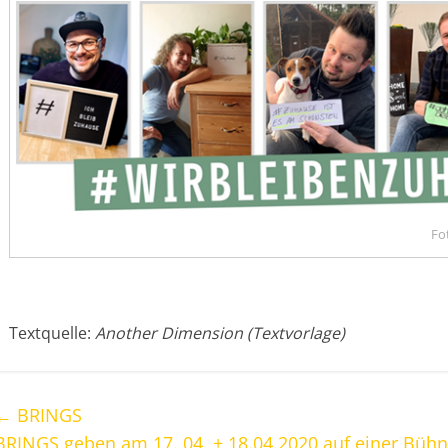
Fo
Textquelle:
Another Dimension (Textvorlage)
←
BRINGS
BRINGS geben am 17. 04. + 18.04.2020 auf einer Bühn