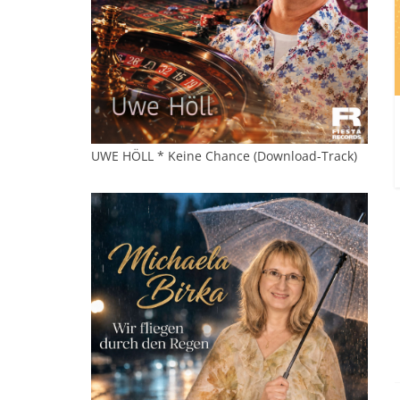
UWE HÖLL * Keine Chance (Download-Track)