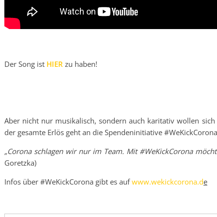
Der Song ist
HIER
zu haben!
Aber nicht nur musikalisch, sondern auch karitativ wollen sic
der gesamte Erlös geht an die Spendeninitiative #WeKickCoron
„Corona schlagen wir nur im Team. Mit #WeKickCorona möchte
Goretzka)
Infos über #WeKickCorona gibt es auf
www.wekickcorona.d
e