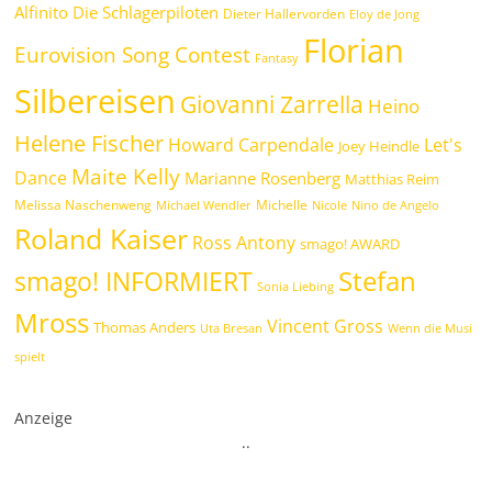
Alfinito
Die Schlagerpiloten
Dieter Hallervorden
Eloy de Jong
Florian
Eurovision Song Contest
Fantasy
Silbereisen
Giovanni Zarrella
Heino
Helene Fischer
Howard Carpendale
Let's
Joey Heindle
Maite Kelly
Dance
Marianne Rosenberg
Matthias Reim
Melissa Naschenweng
Michelle
Michael Wendler
Nicole
Nino de Angelo
Roland Kaiser
Ross Antony
smago! AWARD
Stefan
smago! INFORMIERT
Sonia Liebing
Mross
Vincent Gross
Thomas Anders
Uta Bresan
Wenn die Musi
spielt
Anzeige
.
.