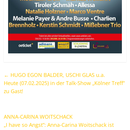
←
HUGO EGON BALDER, USCHI GLAS u.a.
Heute (07.02.2025) in der Talk-Show „Kölner Treff“
zu Gast!
ANNA-CARINA WOITSCHACK
„I have so Angst“: Anna-Carina Woitschack ist