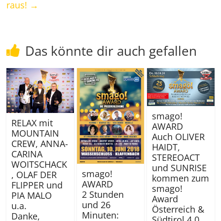
raus!
→
Das könnte dir auch gefallen
smago!
RELAX mit
AWARD
MOUNTAIN
Auch OLIVER
CREW, ANNA-
HAIDT,
CARINA
STEREOACT
WOITSCHACK
und SUNRISE
smago!
, OLAF DER
kommen zum
AWARD
FLIPPER und
smago!
2 Stunden
PIA MALO
Award
und 26
u.a.
Österreich &
Minuten:
Danke,
Südtirol 4.0 …