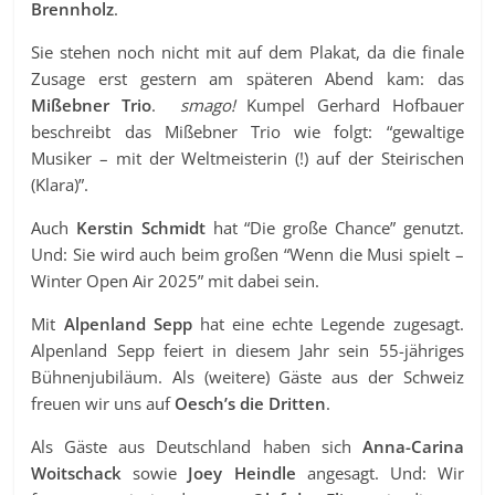
Brennholz
.
Sie stehen noch nicht mit auf dem Plakat, da die finale
Zusage erst gestern am späteren Abend kam: das
Mißebner Trio
.
smago!
Kumpel Gerhard Hofbauer
beschreibt das Mißebner Trio wie folgt: “gewaltige
Musiker – mit der Weltmeisterin (!) auf der Steirischen
(Klara)”.
Auch
Kerstin Schmidt
hat “Die große Chance” genutzt.
Und: Sie wird auch beim großen “Wenn die Musi spielt –
Winter Open Air 2025” mit dabei sein.
Mit
Alpenland Sepp
hat eine echte Legende zugesagt.
Alpenland Sepp feiert in diesem Jahr sein 55-jähriges
Bühnenjubiläum. Als (weitere) Gäste aus der Schweiz
freuen wir uns auf
Oesch’s die Dritten
.
Als Gäste aus Deutschland haben sich
Anna-Carina
Woitschack
sowie
Joey Heindle
angesagt. Und: Wir