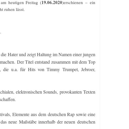
19.06.2020
t am heutigen Freitag (
)erschienen
–
ein
t ruhen lässt.
.
n die
Hater und zei
gt Haltung im Namen einer jungen
 machen.
Der Titel entstand zusammen mit dem Top
, die u.a. für Hits von Timmy Trumpet, J
ebroer,
achialen, elektronischen Sounds
,
prov
okanten Tex
ten
chaffen.
stivals, Elemente aus dem
deutschen Rap sowie eine
,
das neue
Maßst
äbe innerhalb der neue
n
deutschen