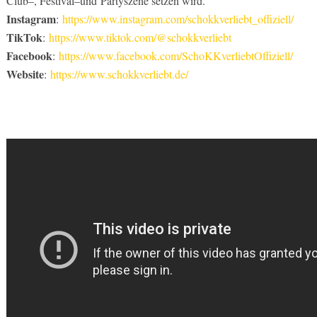
Club
–
, Festival
–
und
Party
s
zene setzen wird.
Instagram
:
https://www.instagram.com/schokkverliebt_offiziell/
TikTok
:
https://www.tiktok.com/@schokkverliebt
Facebook
:
https://www.facebook.com/SchoKKverliebtOffiziell/
Website
:
https://www.schokkverliebt.de/