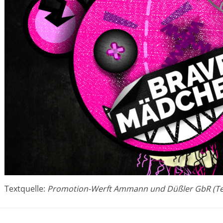
Textquelle:
Promotion-Werft Ammann und Düßler GbR (Te