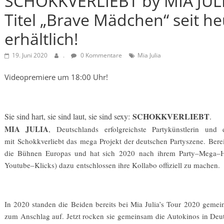
SCHOKKVERLIEBT by MIA JUL
Titel „Brave Mädchen“ seit he
erhältlich!
19. Juni 2020
.
0 Kommentare
Mia Julia
Videopremiere um 18:00 Uhr!
SCHOKKVERLIEBT
Sie sind hart, sie sind laut, sie sind sexy:
.
MIA JULIA
,
Deutschlands
erfolgreichste Partykünstlerin
und d
mi
t
Schokkverliebt
das
m
ega Projekt der deutschen Partyszene.
Bere
die Bühnen Europas und hat sich
2020
nach ihrem Party
–
Mega
–
Youtube
–
Klicks) dazu
entsc
hlos
sen ihre Kollabo offiziell zu machen.
In 2020 standen die
B
eiden bereits bei Mia Juli
a’s Tour
2020 gemein
zum Anschlag auf. Jetzt rocken sie
gemeinsam die Autokino
s in De