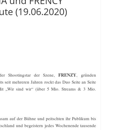
IA und FRENCY
ute (19.06.2020)
FRENZY
er Shootingstar der Szene
,
,
gründen
its seit mehreren Jahren
rockt das Duo Seite an Seite
Hit „Wir sind wir“ (über 5 Mio. Streams & 3 Mio.
sam auf der Bühne und peitschten ihr Publikum bis
utschland und
begeistern
jedes Wo
che
n
ende tausende