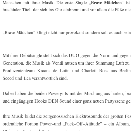
Brave Mädchen
Menschen mit
ihrer Musik. Die erste Single „
“ is
brachialer
Titel,
der sich ins
Ohr einbrennt und vor allem die Füße nich
„Brave Mädchen“ klingt nicht nur provokant
sondern soll es auch se
in
Mit ihrer Debüt
s
ingle stellt sich das DUO gegen die Norm und gege
Generation, die Musik als Ventil nutzen um ihrer
Stimmung Luft zu
Produzenten
team
Kraans de Lutin und Charlott
Boss aus Berlin
Seeed
und
Lea verantwortlich sind.
Dabei haben die beiden Powergirls
mit der Mischung aus harten, br
und eingängi
gen Hooks
DEN Sound einer ganz neuen Partyszene ges
Ihre Musik
bildet die zeitgenössischen Elektrosounds der gr
oßen
Fe
ordentliche Portion Power
–
und „Fuck
–
Of
–
Attitude”
–
ein Album