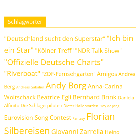
Schlagwörter
"Ich bin
"Deutschland sucht den Superstar"
ein Star"
"Kölner Treff"
"NDR Talk Show"
"Offizielle Deutsche Charts"
"Riverboat"
Amigos
"ZDF-Fernsehgarten"
Andrea
Andy Borg
Anna-Carina
Berg
Andreas Gabalier
Bernhard Brink
Beatrice Egli
Woitschack
Daniela
Alfinito
Die Schlagerpiloten
Dieter Hallervorden
Eloy de Jong
Florian
Eurovision Song Contest
Fantasy
Silbereisen
Giovanni Zarrella
Heino