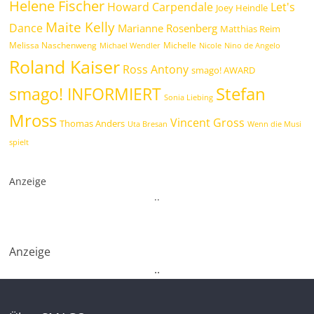
Helene Fischer
Howard Carpendale
Let's
Joey Heindle
Maite Kelly
Dance
Marianne Rosenberg
Matthias Reim
Melissa Naschenweng
Michelle
Michael Wendler
Nicole
Nino de Angelo
Roland Kaiser
Ross Antony
smago! AWARD
Stefan
smago! INFORMIERT
Sonia Liebing
Mross
Vincent Gross
Thomas Anders
Uta Bresan
Wenn die Musi
spielt
Anzeige
.
.
Anzeige
.
.