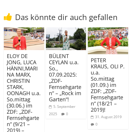
Das könnte dir auch gefallen
ELOY DE
BÜLENT
PETER
JONG, LUCA
CEYLAN u.a.
KRAUS, OLI P.
HÄNNI,MARI
So.,
u.a.
NA MARX,
07.09.2025:
So.mittag
CHRISTIN
„ZDF-
(01.09.) im
STARK,
Fernsehgarte
ZDF: „ZDF-
OONAGH u.a.
n“ – „Rock im
Fernsehgarte
So.mittag
Garten“!
n“ (18/21 –
(30.06.) im
5. September
2019)!
ZDF: „ZDF-
2025
0
Fernsehgarte
31. August 2019
n“ (9/21 –
0
2019) –