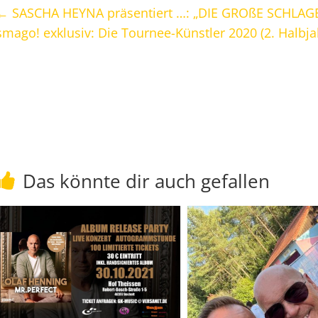
←
SASCHA HEYNA präsentiert …: „DIE GROßE SCHLAG
smago! exklusiv: Die Tournee-Künstler 2020 (2. Halbjahr
Das könnte dir auch gefallen