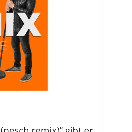
(pesch remix)“ gibt er