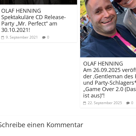
OLAF HENNING
Spektakuläre CD Release-
Party „Mr. Perfect“ am
30.10.2021!
9. September 2021
0
OLAF HENNING
Am 26.09.2025 veröff
der ‚Gentleman des 
und Party-Schlagers*
„Game Over 2.0 (Das
ist aus)“!
22. September 2025
0
Schreibe einen Kommentar