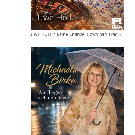
UWE HÖLL * Keine Chance (Download-Track)