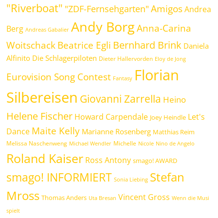
"Riverboat"
Amigos
"ZDF-Fernsehgarten"
Andrea
Andy Borg
Anna-Carina
Berg
Andreas Gabalier
Bernhard Brink
Beatrice Egli
Woitschack
Daniela
Alfinito
Die Schlagerpiloten
Dieter Hallervorden
Eloy de Jong
Florian
Eurovision Song Contest
Fantasy
Silbereisen
Giovanni Zarrella
Heino
Helene Fischer
Howard Carpendale
Let's
Joey Heindle
Maite Kelly
Dance
Marianne Rosenberg
Matthias Reim
Melissa Naschenweng
Michelle
Michael Wendler
Nicole
Nino de Angelo
Roland Kaiser
Ross Antony
smago! AWARD
Stefan
smago! INFORMIERT
Sonia Liebing
Mross
Vincent Gross
Thomas Anders
Uta Bresan
Wenn die Musi
spielt