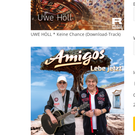
UWE HÖLL * Keine Chance (Download-Track)