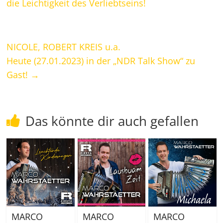
die Leichtigkeit des Verliebtseins!
NICOLE, ROBERT KREIS u.a.
Heute (27.01.2023) in der „NDR Talk Show“ zu
Gast!
→
Das könnte dir auch gefallen
MARCO
MARCO
MARCO