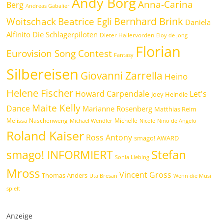
Andy Borg
Anna-Carina
Berg
Andreas Gabalier
Bernhard Brink
Beatrice Egli
Woitschack
Daniela
Alfinito
Die Schlagerpiloten
Dieter Hallervorden
Eloy de Jong
Florian
Eurovision Song Contest
Fantasy
Silbereisen
Giovanni Zarrella
Heino
Helene Fischer
Howard Carpendale
Let's
Joey Heindle
Maite Kelly
Dance
Marianne Rosenberg
Matthias Reim
Melissa Naschenweng
Michelle
Michael Wendler
Nicole
Nino de Angelo
Roland Kaiser
Ross Antony
smago! AWARD
Stefan
smago! INFORMIERT
Sonia Liebing
Mross
Vincent Gross
Thomas Anders
Uta Bresan
Wenn die Musi
spielt
Anzeige