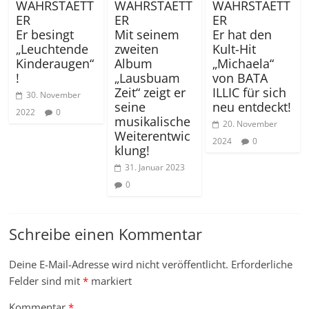
WAHRSTAETT
WAHRSTAETT
WAHRSTAETT
ER
ER
ER
Er besingt
Mit seinem
Er hat den
„Leuchtende
zweiten
Kult-Hit
Kinderaugen“
Album
„Michaela“
!
„Lausbuam
von BATA
Zeit“ zeigt er
ILLIC für sich
30. November
seine
neu entdeckt!
2022
0
musikalische
20. November
Weiterentwic
2024
0
klung!
31. Januar 2023
0
Schreibe einen Kommentar
Deine E-Mail-Adresse wird nicht veröffentlicht.
Erforderliche
Felder sind mit
*
markiert
Kommentar
*