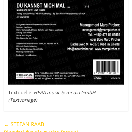
Textquelle:
HERA music & media GmbH
(Textvorlage)
←
STEFAN RAAB