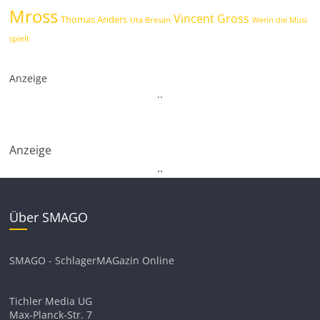
Mross
Vincent Gross
Thomas Anders
Uta Bresan
Wenn die Musi
spielt
Anzeige
.
.
Anzeige
.
.
Über SMAGO
SMAGO - SchlagerMAGazin Online
Tichler Media UG
Max-Planck-Str. 7