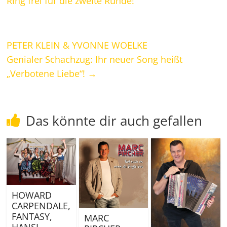
Ring frei für die zweite Runde!
PETER KLEIN & YVONNE WOELKE
Genialer Schachzug: Ihr neuer Song heißt
„Verbotene Liebe“!
→
Das könnte dir auch gefallen
HOWARD
CARPENDALE,
FANTASY,
MARC
HANSI