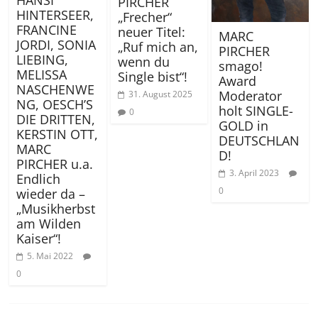
PIRCHER
HINTERSEER,
„Frecher“
FRANCINE
neuer Titel:
MARC
JORDI, SONIA
„Ruf mich an,
PIRCHER
LIEBING,
wenn du
smago!
MELISSA
Single bist“!
Award
NASCHENWE
Moderator
31. August 2025
NG, OESCH’S
holt SINGLE-
0
DIE DRITTEN,
GOLD in
KERSTIN OTT,
DEUTSCHLAN
MARC
D!
PIRCHER u.a.
3. April 2023
Endlich
0
wieder da –
„Musikherbst
am Wilden
Kaiser“!
5. Mai 2022
0