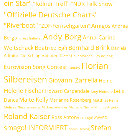
ein Star"
"Kölner Treff"
"NDR Talk Show"
"Offizielle Deutsche Charts"
"Riverboat"
Amigos
"ZDF-Fernsehgarten"
Andrea
Andy Borg
Anna-Carina
Berg
Andreas Gabalier
Bernhard Brink
Beatrice Egli
Woitschack
Daniela
Alfinito
Die Schlagerpiloten
Dieter Hallervorden
Eloy de Jong
Florian
Eurovision Song Contest
Fantasy
Silbereisen
Giovanni Zarrella
Heino
Helene Fischer
Howard Carpendale
Let's
Joey Heindle
Maite Kelly
Dance
Marianne Rosenberg
Matthias Reim
Melissa Naschenweng
Michelle
Michael Wendler
Nicole
Nino de Angelo
Roland Kaiser
Ross Antony
smago! AWARD
Stefan
smago! INFORMIERT
Sonia Liebing