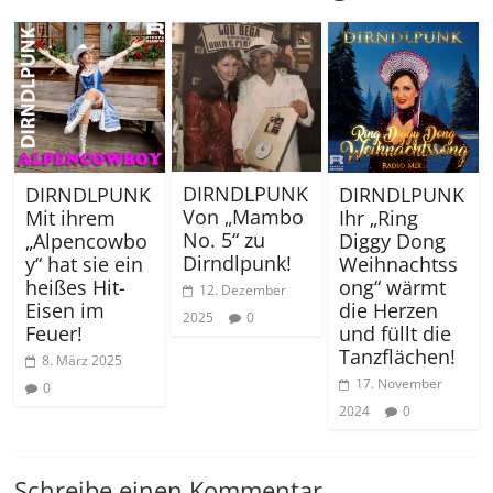
DIRNDLPUNK
DIRNDLPUNK
DIRNDLPUNK
Von „Mambo
Mit ihrem
Ihr „Ring
No. 5“ zu
„Alpencowbo
Diggy Dong
Dirndlpunk!
y“ hat sie ein
Weihnachtss
heißes Hit-
ong“ wärmt
12. Dezember
Eisen im
die Herzen
2025
0
Feuer!
und füllt die
Tanzflächen!
8. März 2025
17. November
0
2024
0
Schreibe einen Kommentar