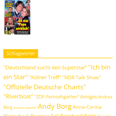
Schlagwörter
"Ich bin
"Deutschland sucht den Superstar"
ein Star"
"Kölner Treff"
"NDR Talk Show"
"Offizielle Deutsche Charts"
"Riverboat"
Amigos
"ZDF-Fernsehgarten"
Andrea
Andy Borg
Anna-Carina
Berg
Andreas Gabalier
Bernhard Brink
Beatrice Egli
Woitschack