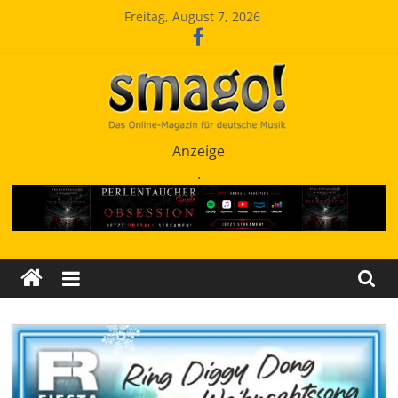
Zum
Freitag, August 7, 2026
Inhalt
springen
Smago
Anzeige
.
SchlagerMAGazinOnline