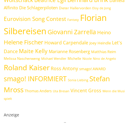
Daniela
Alfinito
Die Schlagerpiloten
Dieter Hallervorden
Eloy de Jong
Florian
Eurovision Song Contest
Fantasy
Silbereisen
Giovanni Zarrella
Heino
Helene Fischer
Howard Carpendale
Let's
Joey Heindle
Maite Kelly
Dance
Marianne Rosenberg
Matthias Reim
Melissa Naschenweng
Michelle
Michael Wendler
Nicole
Nino de Angelo
Roland Kaiser
Ross Antony
smago! AWARD
Stefan
smago! INFORMIERT
Sonia Liebing
Mross
Vincent Gross
Thomas Anders
Uta Bresan
Wenn die Musi
spielt
Anzeige
.
.