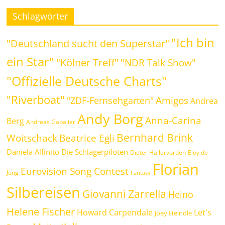
Schlagwörter
"Ich bin
"Deutschland sucht den Superstar"
ein Star"
"Kölner Treff"
"NDR Talk Show"
"Offizielle Deutsche Charts"
"Riverboat"
Amigos
"ZDF-Fernsehgarten"
Andrea
Andy Borg
Anna-Carina
Berg
Andreas Gabalier
Bernhard Brink
Woitschack
Beatrice Egli
Daniela Alfinito
Die Schlagerpiloten
Dieter Hallervorden
Eloy de
Florian
Eurovision Song Contest
Jong
Fantasy
Silbereisen
Giovanni Zarrella
Heino
Helene Fischer
Howard Carpendale
Let's
Joey Heindle