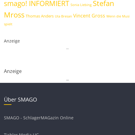
Stefan
smago! INFORMIERT
Sonia Liebing
Mross
Vincent Gross
Thomas Anders
Uta Bresan
Wenn die Musi
spielt
Anzeige
.
.
Anzeige
.
.
Über SMAGO
SMAGO - SchlagerMAGazin Online
Tichler Media UG