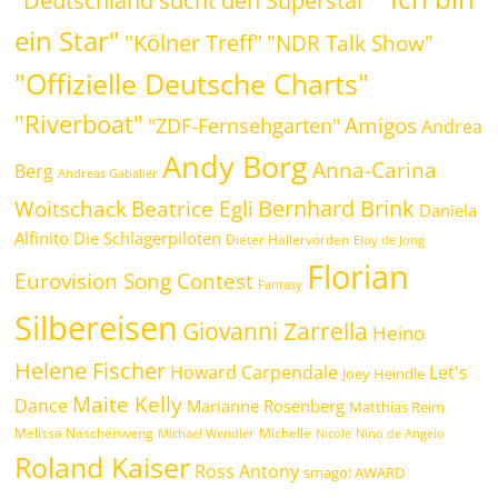
"Deutschland sucht den Superstar"
ein Star"
"Kölner Treff"
"NDR Talk Show"
"Offizielle Deutsche Charts"
"Riverboat"
Amigos
"ZDF-Fernsehgarten"
Andrea
Andy Borg
Anna-Carina
Berg
Andreas Gabalier
Bernhard Brink
Beatrice Egli
Woitschack
Daniela
Alfinito
Die Schlagerpiloten
Dieter Hallervorden
Eloy de Jong
Florian
Eurovision Song Contest
Fantasy
Silbereisen
Giovanni Zarrella
Heino
Helene Fischer
Howard Carpendale
Let's
Joey Heindle
Maite Kelly
Dance
Marianne Rosenberg
Matthias Reim
Melissa Naschenweng
Michelle
Michael Wendler
Nicole
Nino de Angelo
Roland Kaiser
Ross Antony
smago! AWARD