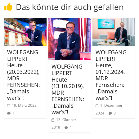
Das könnte dir auch gefallen
WOLFGANG
WOLFGANG
LIPPERT
LIPPERT
Heute
Heute,
WOLFGANG
(20.03.2022),
01.12.2024,
LIPPERT
MDR
MDR
Heute
FERNSEHEN:
Fernsehen:
(13.10.2019),
„Damals
„Damals
MDR
war’s“!
war’s“!
FERNSEHEN:
„Damals
19. März 2022
1. Dezember
war’s“!
1
2024
0
13. Oktober
2019
4