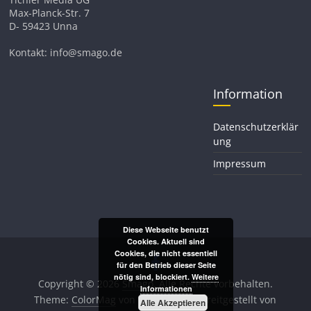
Max-Planck-Str. 7
D- 59423 Unna
Kontakt: info@smago.de
Information
Datenschutzerklär
ung
Impressum
Diese Webseite benutzt
Cookies. Aktuell sind
Cookies, die nicht essentiell
für den Betrieb dieser Seite
nötig sind, blockiert.
Weitere
Copyright © 2026
Smago
. Alle Rechte vorbehalten.
Informationen
Theme:
ColorMag
von ThemeGrill. Bereitgestellt von
Alle Akzeptieren