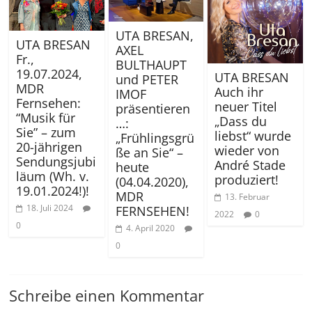
UTA BRESAN,
UTA BRESAN
AXEL
Fr.,
BULTHAUPT
19.07.2024,
UTA BRESAN
und PETER
MDR
Auch ihr
IMOF
Fernsehen:
neuer Titel
präsentieren
“Musik für
„Dass du
…:
Sie” – zum
liebst“ wurde
„Frühlingsgrü
20-jährigen
wieder von
ße an Sie“ –
Sendungsjubi
André Stade
heute
läum (Wh. v.
produziert!
(04.04.2020),
19.01.2024!)!
MDR
13. Februar
18. Juli 2024
FERNSEHEN!
2022
0
0
4. April 2020
0
Schreibe einen Kommentar