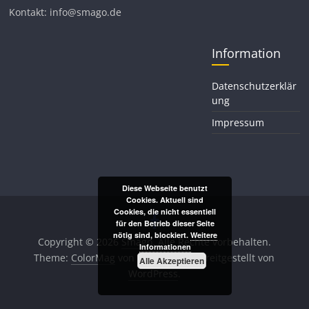
Kontakt: info@smago.de
Information
Datenschutzerklär
ung
Impressum
Diese Webseite benutzt
Cookies. Aktuell sind
Cookies, die nicht essentiell
für den Betrieb dieser Seite
nötig sind, blockiert.
Weitere
Copyright © 2026
Smago
. Alle Rechte vorbehalten.
Informationen
Theme:
ColorMag
von ThemeGrill. Bereitgestellt von
Alle Akzeptieren
WordPress
.