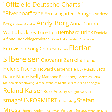
"Offizielle Deutsche Charts"
"Riverboat"
Amigos
"ZDF-Fernsehgarten"
Andrea
Andy Borg
Anna-Carina
Berg
Andreas Gabalier
Bernhard Brink
Beatrice Egli
Woitschack
Daniela
Alfinito
Die Schlagerpiloten
Dieter Hallervorden
Eloy de Jong
Florian
Eurovision Song Contest
Fantasy
Silbereisen
Giovanni Zarrella
Heino
Helene Fischer
Howard Carpendale
Let's
Joey Heindle
Maite Kelly
Dance
Marianne Rosenberg
Matthias Reim
Melissa Naschenweng
Michelle
Michael Wendler
Nicole
Nino de Angelo
Roland Kaiser
Ross Antony
smago! AWARD
Stefan
smago! INFORMIERT
Sonia Liebing
Mross
Vincent Gross
Thomas Anders
Uta Bresan
Wenn die Musi