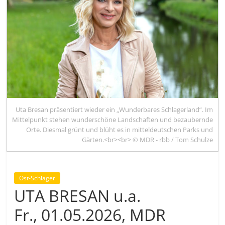
Uta Bresan präsentiert wieder ein „Wunderbares Schlagerland“. Im
Mittelpunkt stehen wunderschöne Landschaften und bezaubernde
Orte. Diesmal grünt und blüht es in mitteldeutschen Parks und
Gärten.<br><br> © MDR - rbb / Tom Schulze
Ost-Schlager
UTA BRESAN u.a.
Fr., 01.05.2026, MDR