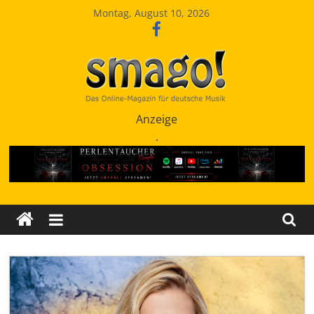
Zum
Montag, August 10, 2026
Inhalt
springen
Smago
Anzeige
.
SchlagerMAGazinOnline