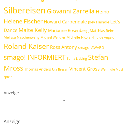
Silbereisen
Giovanni Zarrella
Heino
Helene Fischer
Howard Carpendale
Let's
Joey Heindle
Maite Kelly
Dance
Marianne Rosenberg
Matthias Reim
Melissa Naschenweng
Michelle
Michael Wendler
Nicole
Nino de Angelo
Roland Kaiser
Ross Antony
smago! AWARD
Stefan
smago! INFORMIERT
Sonia Liebing
Mross
Vincent Gross
Thomas Anders
Uta Bresan
Wenn die Musi
spielt
Anzeige
.
.
Anzeige