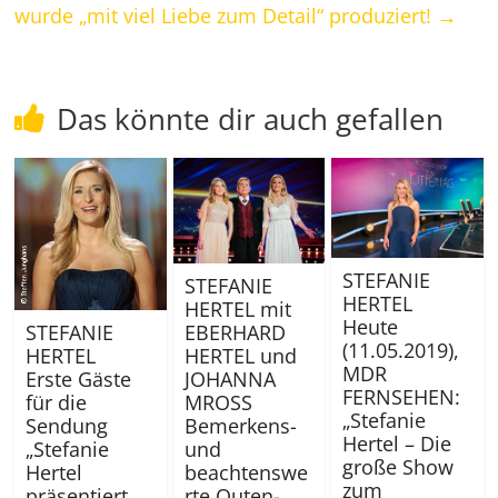
wurde „mit viel Liebe zum Detail“ produziert!
→
Das könnte dir auch gefallen
STEFANIE
STEFANIE
HERTEL
HERTEL mit
Heute
STEFANIE
EBERHARD
(11.05.2019),
HERTEL
HERTEL und
MDR
Erste Gäste
JOHANNA
FERNSEHEN:
für die
MROSS
„Stefanie
Sendung
Bemerkens-
Hertel – Die
„Stefanie
und
große Show
Hertel
beachtenswe
zum
präsentiert
rte Quten-