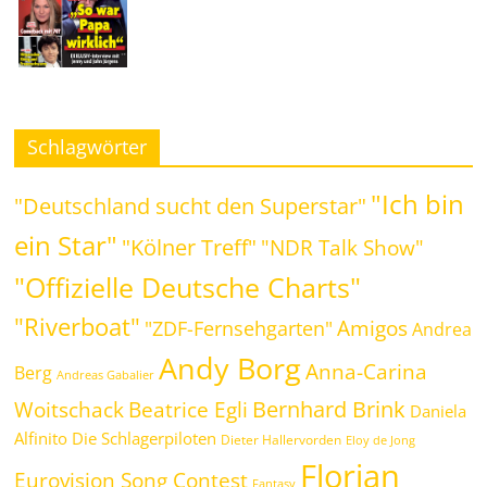
Schlagwörter
"Ich bin
"Deutschland sucht den Superstar"
ein Star"
"Kölner Treff"
"NDR Talk Show"
"Offizielle Deutsche Charts"
"Riverboat"
Amigos
"ZDF-Fernsehgarten"
Andrea
Andy Borg
Anna-Carina
Berg
Andreas Gabalier
Bernhard Brink
Beatrice Egli
Woitschack
Daniela
Alfinito
Die Schlagerpiloten
Dieter Hallervorden
Eloy de Jong
Florian
Eurovision Song Contest
Fantasy