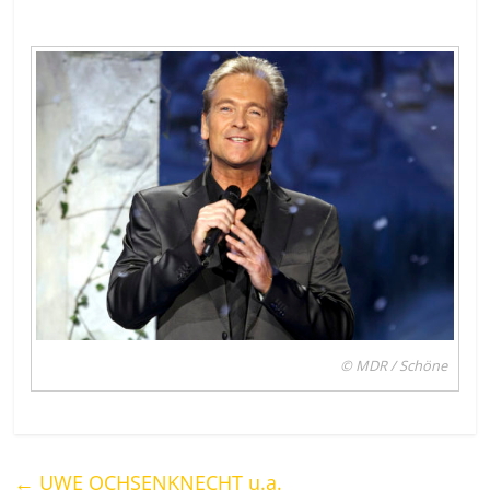
© MDR / Schöne
←
UWE OCHSENKNECHT u.a.