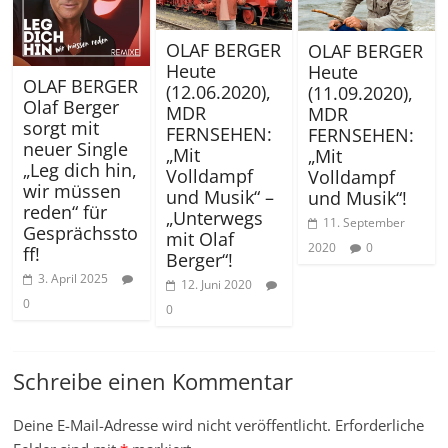
OLAF BERGER
OLAF BERGER
Heute
Heute
OLAF BERGER
(12.06.2020),
(11.09.2020),
Olaf Berger
MDR
MDR
sorgt mit
FERNSEHEN:
FERNSEHEN:
neuer Single
„Mit
„Mit
„Leg dich hin,
Volldampf
Volldampf
wir müssen
und Musik“ –
und Musik“!
reden“ für
„Unterwegs
11. September
Gesprächssto
mit Olaf
2020
0
ff!
Berger“!
3. April 2025
12. Juni 2020
0
0
Schreibe einen Kommentar
Deine E-Mail-Adresse wird nicht veröffentlicht.
Erforderliche