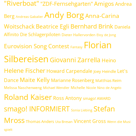
"Riverboat"
Amigos
"ZDF-Fernsehgarten"
Andrea
Andy Borg
Anna-Carina
Berg
Andreas Gabalier
Bernhard Brink
Beatrice Egli
Woitschack
Daniela
Alfinito
Die Schlagerpiloten
Dieter Hallervorden
Eloy de Jong
Florian
Eurovision Song Contest
Fantasy
Silbereisen
Giovanni Zarrella
Heino
Helene Fischer
Howard Carpendale
Let's
Joey Heindle
Maite Kelly
Dance
Marianne Rosenberg
Matthias Reim
Melissa Naschenweng
Michelle
Michael Wendler
Nicole
Nino de Angelo
Roland Kaiser
Ross Antony
smago! AWARD
Stefan
smago! INFORMIERT
Sonia Liebing
Mross
Vincent Gross
Thomas Anders
Uta Bresan
Wenn die Musi
spielt