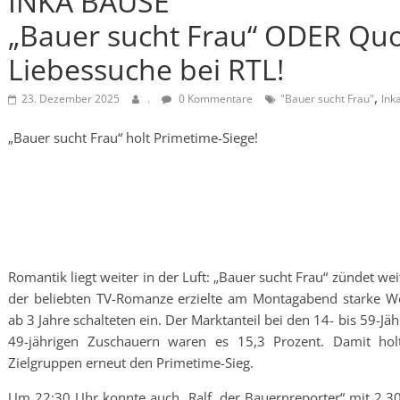
INKA BAUSE
„Bauer sucht Frau“ ODER Qu
Liebessuche bei RTL!
,
23. Dezember 2025
.
0 Kommentare
"Bauer sucht Frau"
Ink
„Bauer sucht Frau“ holt Primetime-Siege!
Romantik liegt weiter in der Luft: „Bauer sucht Frau“ zündet we
der beliebten TV-Romanze erzielte am Montagabend starke Wer
ab 3 Jahre schalteten ein. Der Marktanteil bei den 14- bis 59-Jä
49-jährigen Zuschauern waren es 15,3 Prozent. Damit hol
Zielgruppen erneut den Primetime-Sieg.
Um 22:30 Uhr konnte auch „Ralf, der Bauernreporter“ mit 2,30