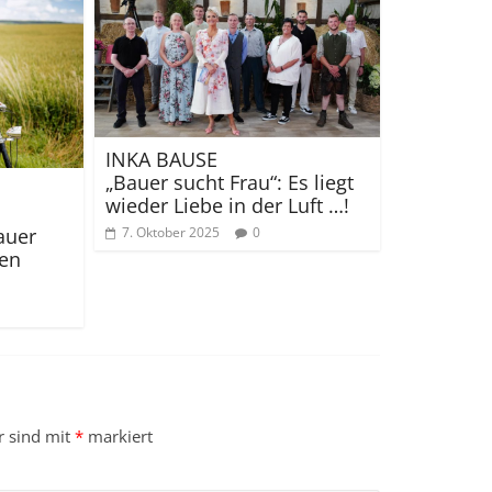
INKA BAUSE
„Bauer sucht Frau“: Es liegt
wieder Liebe in der Luft …!
auer
7. Oktober 2025
0
uen
r sind mit
*
markiert