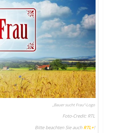
„Bauer sucht Frau“-Logo
Foto-Credit: RTL
Bitte beachten Sie auch
RTL+
!