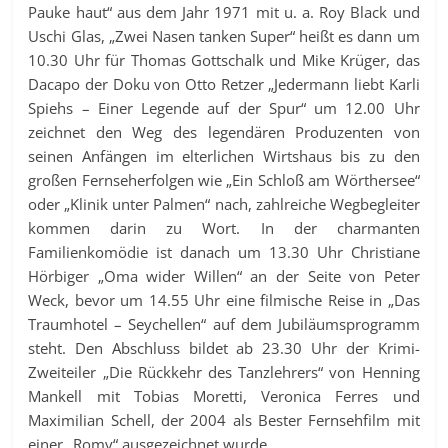
Pauke haut“ aus dem Jahr 1971 mit u. a. Roy Black und
Uschi Glas, „Zwei Nasen tanken Super“ heißt es dann um
10.30 Uhr für Thomas Gottschalk und Mike Krüger, das
Dacapo der Doku von Otto Retzer „Jedermann liebt Karli
Spiehs – Einer Legende auf der Spur“ um 12.00 Uhr
zeichnet den Weg des legendären Produzenten von
seinen Anfängen im elterlichen Wirtshaus bis zu den
großen Fernseherfolgen wie „Ein Schloß am Wörthersee“
oder „Klinik unter Palmen“ nach, zahlreiche Wegbegleiter
kommen darin zu Wort. In der charmanten
Familienkomödie ist danach um 13.30 Uhr Christiane
Hörbiger „Oma wider Willen“ an der Seite von Peter
Weck, bevor um 14.55 Uhr eine filmische Reise in „Das
Traumhotel – Seychellen“ auf dem Jubiläumsprogramm
steht. Den Abschluss bildet ab 23.30 Uhr der Krimi-
Zweiteiler „Die Rückkehr des Tanzlehrers“ von Henning
Mankell mit Tobias Moretti, Veronica Ferres und
Maximilian Schell, der 2004 als Bester Fernsehfilm mit
einer „Romy“ ausgezeichnet wurde.