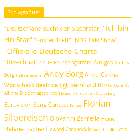
Schlagwörter
"Ich bin
"Deutschland sucht den Superstar"
ein Star"
"Kölner Treff"
"NDR Talk Show"
"Offizielle Deutsche Charts"
"Riverboat"
Amigos
"ZDF-Fernsehgarten"
Andrea
Andy Borg
Anna-Carina
Berg
Andreas Gabalier
Bernhard Brink
Beatrice Egli
Woitschack
Daniela
Alfinito
Die Schlagerpiloten
Dieter Hallervorden
Eloy de Jong
Florian
Eurovision Song Contest
Fantasy
Silbereisen
Giovanni Zarrella
Heino
Helene Fischer
Howard Carpendale
Let's
Joey Heindle