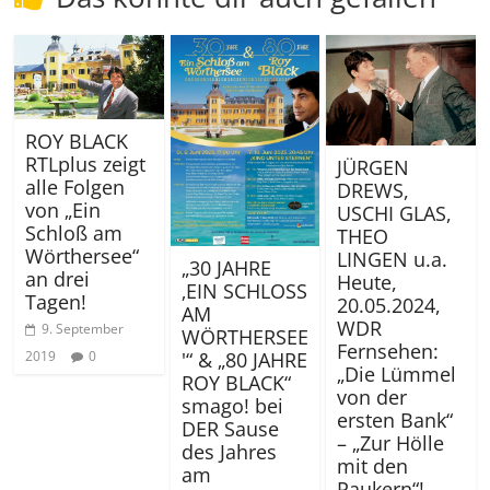
ROY BLACK
RTLplus zeigt
JÜRGEN
alle Folgen
DREWS,
von „Ein
USCHI GLAS,
Schloß am
THEO
Wörthersee“
LINGEN u.a.
„30 JAHRE
an drei
Heute,
‚EIN SCHLOSS
Tagen!
20.05.2024,
AM
WDR
9. September
WÖRTHERSEE
Fernsehen:
2019
0
'“ & „80 JAHRE
„Die Lümmel
ROY BLACK“
von der
smago! bei
ersten Bank“
DER Sause
– „Zur Hölle
des Jahres
mit den
am
Paukern“!