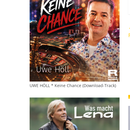
UWE HÖLL * Keine Chance (Download-Track)