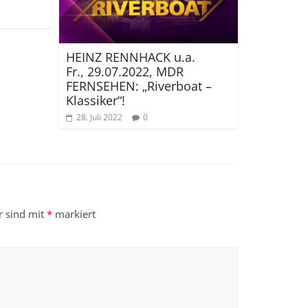
HEINZ RENNHACK u.a.
Fr., 29.07.2022, MDR
FERNSEHEN: „Riverboat –
Klassiker“!
28. Juli 2022
0
r sind mit
*
markiert