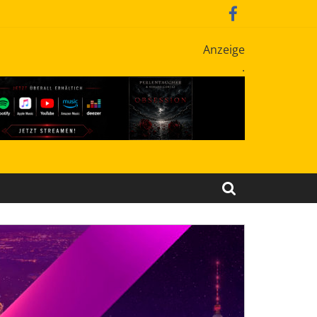
Anzeige
.