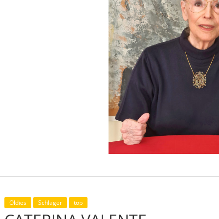
Oldies
Schlager
top