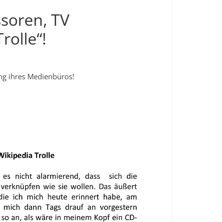
ssoren, TV
olle“!
ng ihres Medienbüros!