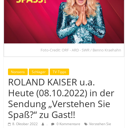
Foto-Credit: ORF - ARD - SWR / Benno Kraehahn
Nonsens
Schlager
TV-Tipps
ROLAND KAISER u.a.
Heute (08.10.2022) in der
Sendung „Verstehen Sie
Spaß?“ zu Gast!!
8. Oktober 2022
.
0 Kommentare
Verstehen Sie