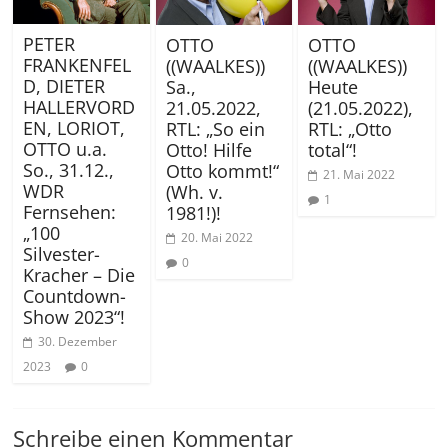
PETER
OTTO
OTTO
FRANKENFEL
((WAALKES))
((WAALKES))
D, DIETER
Sa.,
Heute
HALLERVORD
21.05.2022,
(21.05.2022),
EN, LORIOT,
RTL: „So ein
RTL: „Otto
OTTO u.a.
Otto! Hilfe
total“!
So., 31.12.,
Otto kommt!“
21. Mai 2022
WDR
(Wh. v.
1
Fernsehen:
1981!)!
„100
20. Mai 2022
Silvester-
0
Kracher – Die
Countdown-
Show 2023“!
30. Dezember
2023
0
Schreibe einen Kommentar