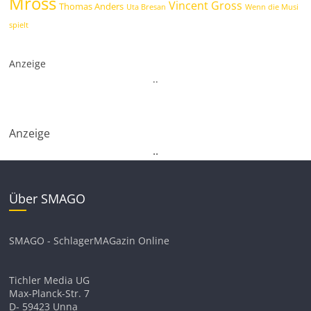
Mross
Vincent Gross
Thomas Anders
Uta Bresan
Wenn die Musi
spielt
Anzeige
.
.
Anzeige
.
.
Über SMAGO
SMAGO - SchlagerMAGazin Online
Tichler Media UG
Max-Planck-Str. 7
D- 59423 Unna