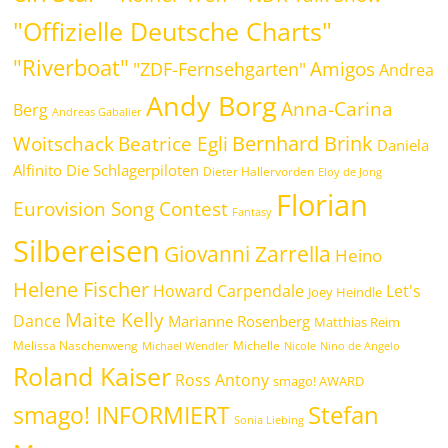
"Offizielle Deutsche Charts"
"Riverboat"
Amigos
"ZDF-Fernsehgarten"
Andrea
Andy Borg
Anna-Carina
Berg
Andreas Gabalier
Bernhard Brink
Beatrice Egli
Woitschack
Daniela
Alfinito
Die Schlagerpiloten
Dieter Hallervorden
Eloy de Jong
Florian
Eurovision Song Contest
Fantasy
Silbereisen
Giovanni Zarrella
Heino
Helene Fischer
Howard Carpendale
Let's
Joey Heindle
Maite Kelly
Dance
Marianne Rosenberg
Matthias Reim
Melissa Naschenweng
Michelle
Michael Wendler
Nicole
Nino de Angelo
Roland Kaiser
Ross Antony
smago! AWARD
Stefan
smago! INFORMIERT
Sonia Liebing