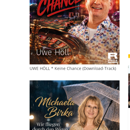
UWE HÖLL * Keine Chance (Download-Track)