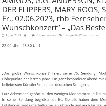
AMIGOS, G.G. ANDERSON, KL
DER FLIPPERS, MARY ROOS, S
Fr., 02.06.2023, rbb Fernsehe
Wunschkonzert“ – „Das Beste 
1. Juni 2023
.
0 Kommentare
"Das große Wunschkonzert"
22:00 Uhr – 23:30 Uhr!
„Das große Wunschkonzert“ feiert seine 75. Sendung: Mod
Höhepunkte der letzten Jahre. Ein ganz besonderer Abend mit
beliebtesten Künstler*innen des deutschen Schlagers.
Lutz Ackermann gehört zu den wenigen Moderatoren in Deutsch
in seiner Sendung begrüßen durfte. Sie alle haben dem Mod
Entstanden sind unterhaltsame, anrührende und auch lustige G