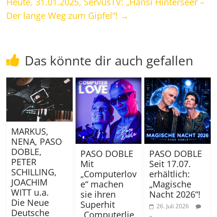
Heute, 31.01.2025, ServusTV: „Hansi Hinterseer –
Der lange Weg zum Gipfel“!
→
Das könnte dir auch gefallen
MARKUS,
NENA, PASO
DOBLE,
PASO DOBLE
PASO DOBLE
PETER
Mit
Seit 17.07.
SCHILLING,
„Computerlov
erhältlich:
JOACHIM
e“ machen
„Magische
WITT u.a.
sie ihren
Nacht 2026“!
Die Neue
Superhit
26. Juli 2026
Deutsche
„Computerlie