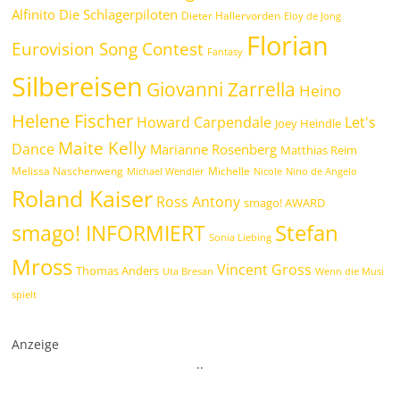
Alfinito
Die Schlagerpiloten
Dieter Hallervorden
Eloy de Jong
Florian
Eurovision Song Contest
Fantasy
Silbereisen
Giovanni Zarrella
Heino
Helene Fischer
Howard Carpendale
Let's
Joey Heindle
Maite Kelly
Dance
Marianne Rosenberg
Matthias Reim
Melissa Naschenweng
Michelle
Michael Wendler
Nicole
Nino de Angelo
Roland Kaiser
Ross Antony
smago! AWARD
Stefan
smago! INFORMIERT
Sonia Liebing
Mross
Vincent Gross
Thomas Anders
Uta Bresan
Wenn die Musi
spielt
Anzeige
.
.