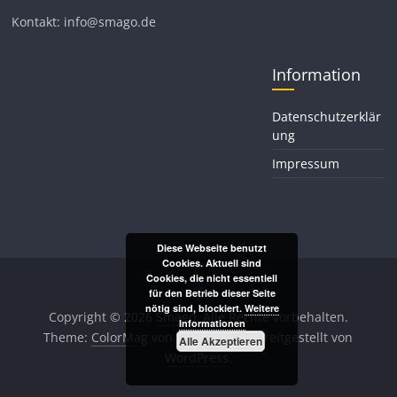
Kontakt: info@smago.de
Information
Datenschutzerklär
ung
Impressum
Diese Webseite benutzt
Cookies. Aktuell sind
Cookies, die nicht essentiell
für den Betrieb dieser Seite
nötig sind, blockiert.
Weitere
Copyright © 2026
Smago
. Alle Rechte vorbehalten.
Informationen
Theme:
ColorMag
von ThemeGrill. Bereitgestellt von
Alle Akzeptieren
WordPress
.