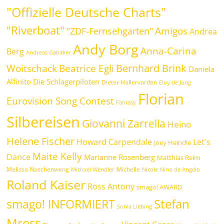
"Offizielle Deutsche Charts"
"Riverboat"
Amigos
"ZDF-Fernsehgarten"
Andrea
Andy Borg
Anna-Carina
Berg
Andreas Gabalier
Bernhard Brink
Beatrice Egli
Woitschack
Daniela
Alfinito
Die Schlagerpiloten
Dieter Hallervorden
Eloy de Jong
Florian
Eurovision Song Contest
Fantasy
Silbereisen
Giovanni Zarrella
Heino
Helene Fischer
Howard Carpendale
Let's
Joey Heindle
Maite Kelly
Dance
Marianne Rosenberg
Matthias Reim
Melissa Naschenweng
Michelle
Michael Wendler
Nicole
Nino de Angelo
Roland Kaiser
Ross Antony
smago! AWARD
Stefan
smago! INFORMIERT
Sonia Liebing
Mross