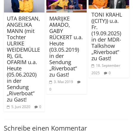
TONI KRAHL
MARIJKE
UTA BRESAN,
((CITY)) u.a.
AMADO,
ANGELIKA
Fr.
GABY
MANN (mit
(19.09.2025)
RÜCKERT u.a.
Tochter
in der MDR-
Heute
ULRIKE
Talkshow
(03.05.2019)
WEIDEMÜLLE
„Riverboat“
in der
R), GIL
zu Gast!
Sendung
OFARIM u.a.
18. September
„Riverboat“
Heute
2025
0
zu Gast!
(05.06.2020)
in der
3. Mai 2019
Sendung
0
„Riverboat“
zu Gast!
5. Juni 2020
0
Schreibe einen Kommentar