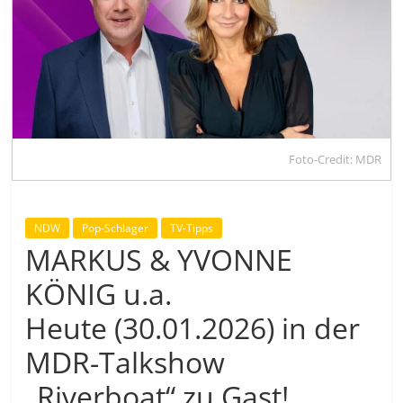
Foto-Credit: MDR
NDW
Pop-Schlager
TV-Tipps
MARKUS & YVONNE
KÖNIG u.a.
Heute (30.01.2026) in der
MDR-Talkshow
„Riverboat“ zu Gast!