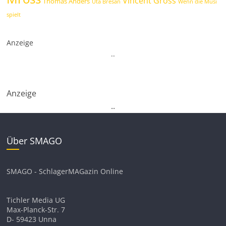
Vincent Gross
Thomas Anders
Uta Bresan
Wenn die Musi
spielt
Anzeige
.
.
Anzeige
.
.
Über SMAGO
SMAGO - SchlagerMAGazin Online
Tichler Media UG
Max-Planck-Str. 7
D- 59423 Unna