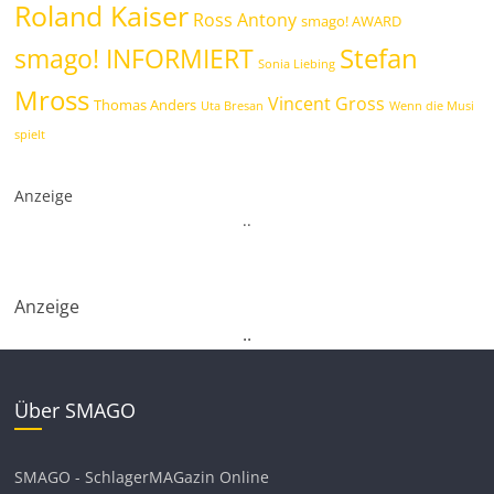
Roland Kaiser
Ross Antony
smago! AWARD
Stefan
smago! INFORMIERT
Sonia Liebing
Mross
Vincent Gross
Thomas Anders
Uta Bresan
Wenn die Musi
spielt
Anzeige
.
.
Anzeige
.
.
Über SMAGO
SMAGO - SchlagerMAGazin Online