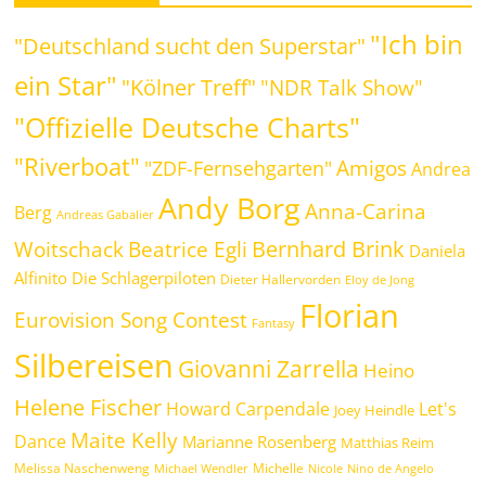
"Ich bin
"Deutschland sucht den Superstar"
ein Star"
"Kölner Treff"
"NDR Talk Show"
"Offizielle Deutsche Charts"
"Riverboat"
Amigos
"ZDF-Fernsehgarten"
Andrea
Andy Borg
Anna-Carina
Berg
Andreas Gabalier
Bernhard Brink
Beatrice Egli
Woitschack
Daniela
Alfinito
Die Schlagerpiloten
Dieter Hallervorden
Eloy de Jong
Florian
Eurovision Song Contest
Fantasy
Silbereisen
Giovanni Zarrella
Heino
Helene Fischer
Howard Carpendale
Let's
Joey Heindle
Maite Kelly
Dance
Marianne Rosenberg
Matthias Reim
Melissa Naschenweng
Michelle
Michael Wendler
Nicole
Nino de Angelo