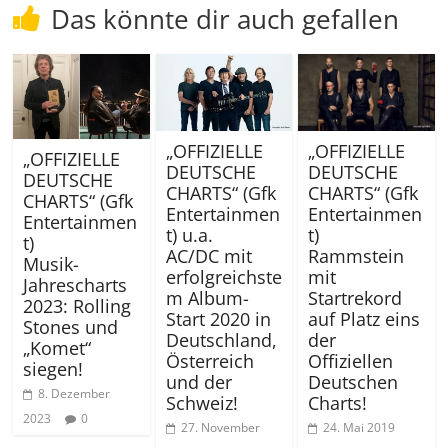
Das könnte dir auch gefallen
„OFFIZIELLE
„OFFIZIELLE
„OFFIZIELLE
DEUTSCHE
DEUTSCHE
DEUTSCHE
CHARTS“ (Gfk
CHARTS“ (Gfk
CHARTS“ (Gfk
Entertainmen
Entertainmen
Entertainmen
t)
t) u.a.
t)
Rammstein
AC/DC mit
Musik-
mit
erfolgreichste
Jahrescharts
Startrekord
m Album-
2023: Rolling
auf Platz eins
Start 2020 in
Stones und
der
Deutschland,
„Komet“
Offiziellen
Österreich
siegen!
Deutschen
und der
8. Dezember
Charts!
Schweiz!
2023
0
24. Mai 2019
27. November