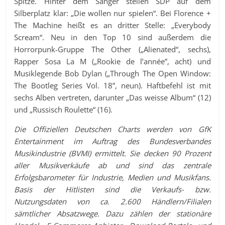
Spitze. Hinter dem Sänger stellen SDP auf dem
Silberplatz klar: „Die wollen nur spielen“. Bei Florence +
The Machine heißt es an dritter Stelle: „Everybody
Scream“. Neu in den Top 10 sind außerdem die
Horrorpunk-Gruppe The Other („Alienated“, sechs),
Rapper Sosa La M („Rookie de l’année”, acht) und
Musiklegende Bob Dylan („Through The Open Window:
The Bootleg Series Vol. 18”, neun). Haftbefehl ist mit
sechs Alben vertreten, darunter „Das weisse Album“ (12)
und „Russisch Roulette“ (16).
Die Offiziellen Deutschen Charts werden von GfK
Entertainment im Auftrag des Bundesverbandes
Musikindustrie (BVMI) ermittelt. Sie decken 90 Prozent
aller Musikverkäufe ab und sind das zentrale
Erfolgsbarometer für Industrie, Medien und Musikfans.
Basis der Hitlisten sind die Verkaufs- bzw.
Nutzungsdaten von ca. 2.600 Händlern/Filialen
sämtlicher Absatzwege. Dazu zählen der stationäre