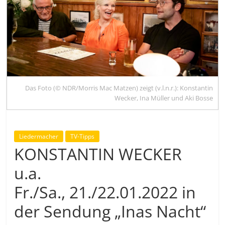
Das Foto (© NDR/Morris Mac Matzen) zeigt (v.l.n.r.): Konstantin
Wecker, Ina Müller und Aki Bosse
Liedermacher
TV-Tipps
KONSTANTIN WECKER
u.a.
Fr./Sa., 21./22.01.2022 in
der Sendung „Inas Nacht“