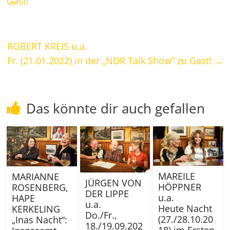
Gast!
ROBERT KREIS u.a.
Fr. (21.01.2022) in der „NDR Talk Show“ zu Gast!
→
Das könnte dir auch gefallen
MAREILE
MARIANNE
JÜRGEN VON
HÖPPNER
ROSENBERG,
DER LIPPE
u.a.
HAPE
u.a.
Heute Nacht
KERKELING
Do./Fr.,
(27./28.10.20
„Inas Nacht“:
18./19.09.202
18) im Ersten