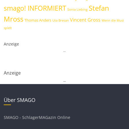
Stefan
smago! INFORMIERT
Sonia Liebing
Mross
Vincent Gross
Thomas Anders
Uta Bresan
Wenn die Musi
spielt
Anzeige
.
.
Anzeige
.
.
Über SMAGO
SMAGO - SchlagerMAGazin Online