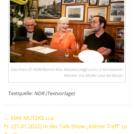
Das Foto (© NDR/Morris Mac Matzen) zeigt (v.l.n.r.): Konstantin
Wecker, Ina Müller und Aki Bosse
Textquelle:
NDR (Textvorlage)
←
MAX MUTZKE u.a.
Fr. (21.01.2022) in der Talk-Show „Kölner Treff“ zu