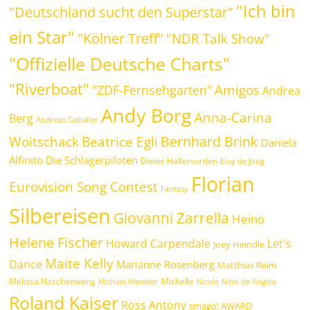
"Ich bin
"Deutschland sucht den Superstar"
ein Star"
"Kölner Treff"
"NDR Talk Show"
"Offizielle Deutsche Charts"
"Riverboat"
Amigos
"ZDF-Fernsehgarten"
Andrea
Andy Borg
Anna-Carina
Berg
Andreas Gabalier
Bernhard Brink
Beatrice Egli
Woitschack
Daniela
Alfinito
Die Schlagerpiloten
Dieter Hallervorden
Eloy de Jong
Florian
Eurovision Song Contest
Fantasy
Silbereisen
Giovanni Zarrella
Heino
Helene Fischer
Howard Carpendale
Let's
Joey Heindle
Maite Kelly
Dance
Marianne Rosenberg
Matthias Reim
Melissa Naschenweng
Michelle
Michael Wendler
Nicole
Nino de Angelo
Roland Kaiser
Ross Antony
smago! AWARD