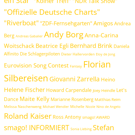
ein Star"
"Kölner Treff"
"NDR Talk Show"
"Offizielle Deutsche Charts"
"Riverboat"
Amigos
"ZDF-Fernsehgarten"
Andrea
Andy Borg
Anna-Carina
Berg
Andreas Gabalier
Bernhard Brink
Beatrice Egli
Woitschack
Daniela
Alfinito
Die Schlagerpiloten
Dieter Hallervorden
Eloy de Jong
Florian
Eurovision Song Contest
Fantasy
Silbereisen
Giovanni Zarrella
Heino
Helene Fischer
Howard Carpendale
Let's
Joey Heindle
Maite Kelly
Dance
Marianne Rosenberg
Matthias Reim
Melissa Naschenweng
Michelle
Michael Wendler
Nicole
Nino de Angelo
Roland Kaiser
Ross Antony
smago! AWARD
Stefan
smago! INFORMIERT
Sonia Liebing