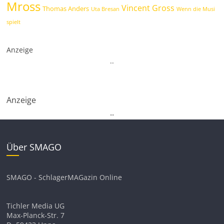
Mross
Vincent Gross
Thomas Anders
Uta Bresan
Wenn die Musi
spielt
Anzeige
.
.
Anzeige
.
.
Über SMAGO
SMAGO - SchlagerMAGazin Online
Tichler Media UG
Max-Planck-Str. 7