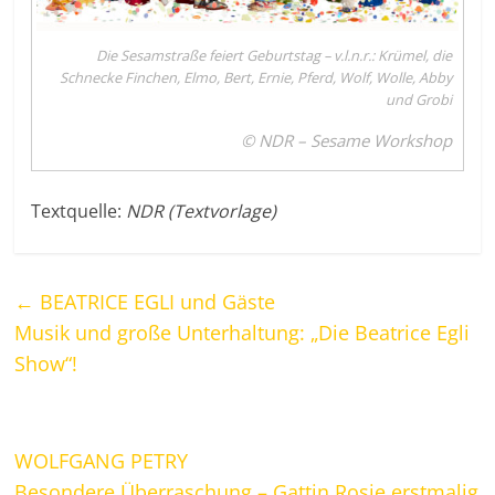
Die Sesamstraße feiert Geburtstag – v.l.n.r.: Krümel, die
Schnecke Finchen, Elmo, Bert, Ernie, Pferd, Wolf, Wolle, Abby
und Grobi
© NDR – Sesame Workshop
Textquelle:
NDR (Textvorlage)
←
BEATRICE EGLI und Gäste
Musik und große Unterhaltung: „Die Beatrice Egli
Show“!
WOLFGANG PETRY
Besondere Überraschung – Gattin Rosie erstmalig