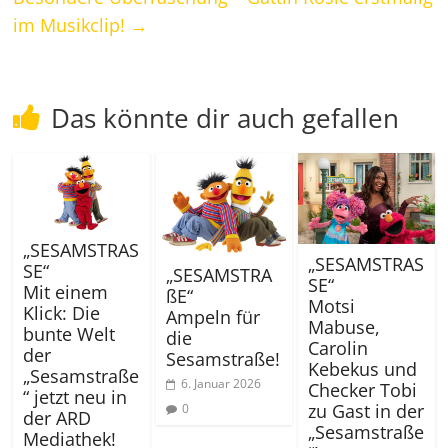
im Musikclip!
→
Das könnte dir auch gefallen
„SESAMSTRAS
„SESAMSTRAS
SE“
„SESAMSTRA
SE“
Mit einem
ßE“
Motsi
Klick: Die
Ampeln für
Mabuse,
bunte Welt
die
Carolin
der
Sesamstraße!
Kebekus und
„Sesamstraße
6. Januar 2026
Checker Tobi
“ jetzt neu in
zu Gast in der
0
der ARD
„Sesamstraße
Mediathek!