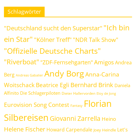
Schlagwörter
"Ich bin
"Deutschland sucht den Superstar"
ein Star"
"Kölner Treff"
"NDR Talk Show"
"Offizielle Deutsche Charts"
"Riverboat"
Amigos
"ZDF-Fernsehgarten"
Andrea
Andy Borg
Anna-Carina
Berg
Andreas Gabalier
Bernhard Brink
Beatrice Egli
Woitschack
Daniela
Alfinito
Die Schlagerpiloten
Dieter Hallervorden
Eloy de Jong
Florian
Eurovision Song Contest
Fantasy
Silbereisen
Giovanni Zarrella
Heino
Helene Fischer
Howard Carpendale
Let's
Joey Heindle