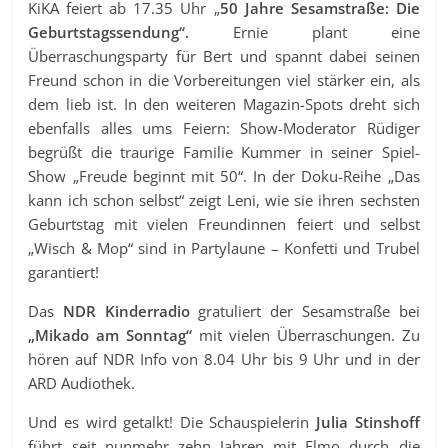
KiKA feiert ab 17.35 Uhr „
50 Jahre Sesamstraße: Die
Geburtstagssendung“.
Ernie plant eine
Überraschungsparty für Bert und spannt dabei seinen
Freund schon in die Vorbereitungen viel stärker ein, als
dem lieb ist. In den weiteren Magazin-Spots dreht sich
ebenfalls alles ums Feiern: Show-Moderator Rüdiger
begrüßt die traurige Familie Kummer in seiner Spiel-
Show „Freude beginnt mit 50“. In der Doku-Reihe „Das
kann ich schon selbst“ zeigt Leni, wie sie ihren sechsten
Geburtstag mit vielen Freundinnen feiert und selbst
„Wisch & Mop“ sind in Partylaune – Konfetti und Trubel
garantiert!
Das
NDR Kinderradio
gratuliert der Sesamstraße bei
„Mikado am Sonntag“
mit vielen Überraschungen. Zu
hören auf NDR Info von 8.04 Uhr bis 9 Uhr und in der
ARD Audiothek.
Und es wird getalkt! Die Schauspielerin
Julia Stinshoff
führt seit nunmehr zehn Jahren mit Elmo durch die