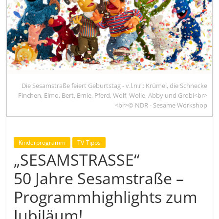
Die Sesamstraße feiert Geburtstag - v.l.n.r.: Krümel, die Schnecke
Finchen, Elmo, Bert, Ernie, Pferd, Wolf, Wolle, Abby und Grobi<br>
<br>© NDR - Sesame Workshop
Kinderprogramm
TV-Tipps
„SESAMSTRASSE“
50 Jahre Sesamstraße –
Programmhighlights zum
Jubiläum!