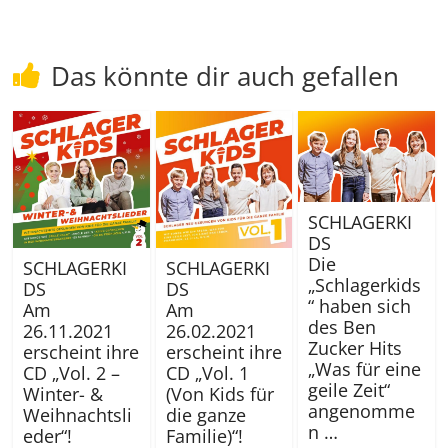
Das könnte dir auch gefallen
SCHLAGERKI
DS
Die
SCHLAGERKI
SCHLAGERKI
„Schlagerkids
DS
DS
“ haben sich
Am
Am
des Ben
26.11.2021
26.02.2021
Zucker Hits
erscheint ihre
erscheint ihre
„Was für eine
CD „Vol. 2 –
CD „Vol. 1
geile Zeit“
Winter- &
(Von Kids für
angenomme
Weihnachtsli
die ganze
n …
eder“!
Familie)“!