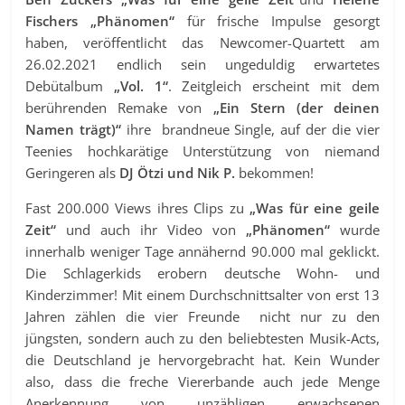
Fischers „Phänomen“
für frische Impulse gesorgt
haben, veröffentlicht das Newcomer-Quartett am
26.02.2021 endlich sein ungeduldig erwartetes
Debütalbum
„Vol. 1“
. Zeitgleich erscheint mit dem
berührenden Remake von
„Ein Stern (der deinen
Namen trägt)“
ihre brandneue Single, auf der die vier
Teenies hochkarätige Unterstützung von niemand
Geringeren als
DJ Ötzi und Nik P.
bekommen!
Fast 200.000 Views ihres Clips zu
„Was für eine geile
Zeit“
und auch ihr Video von
„Phänomen“
wurde
innerhalb weniger Tage annähernd 90.000 mal geklickt.
Die Schlagerkids erobern deutsche Wohn- und
Kinderzimmer! Mit einem Durchschnittsalter von erst 13
Jahren zählen die vier Freunde nicht nur zu den
jüngsten, sondern auch zu den beliebtesten Musik-Acts,
die Deutschland je hervorgebracht hat. Kein Wunder
also, dass die freche Viererbande auch jede Menge
Anerkennung von unzähligen erwachsenen