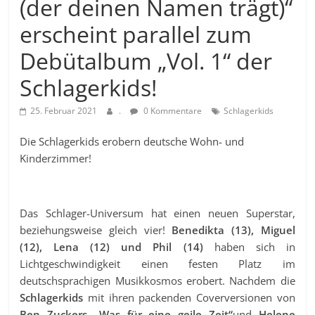
(der deinen Namen trägt)“
erscheint parallel zum
Debütalbum „Vol. 1“ der
Schlagerkids!
25. Februar 2021
.
0 Kommentare
Schlagerkids
Die Schlagerkids erobern deutsche Wohn- und
Kinderzimmer!
Das Schlager-Universum hat einen neuen Superstar,
beziehungsweise gleich vier!
Benedikta (13), Miguel
(12), Lena (12) und Phil (14)
haben sich in
Lichtgeschwindigkeit einen festen Platz im
deutschsprachigen Musikkosmos erobert. Nachdem die
Schlagerkids
mit ihren packenden Coverversionen von
Ben Zuckers „Was für eine geile Zeit“
und
Helene