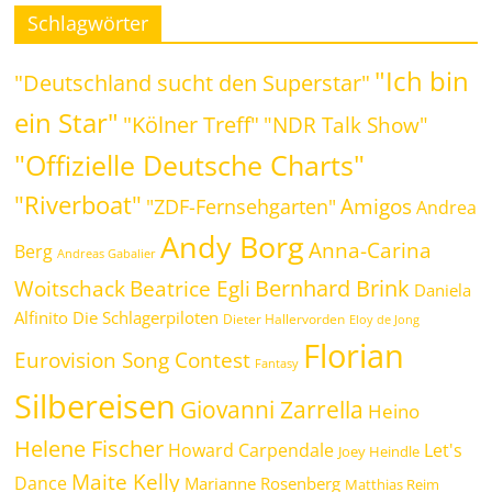
Schlagwörter
"Ich bin
"Deutschland sucht den Superstar"
ein Star"
"Kölner Treff"
"NDR Talk Show"
"Offizielle Deutsche Charts"
"Riverboat"
Amigos
"ZDF-Fernsehgarten"
Andrea
Andy Borg
Anna-Carina
Berg
Andreas Gabalier
Bernhard Brink
Beatrice Egli
Woitschack
Daniela
Alfinito
Die Schlagerpiloten
Dieter Hallervorden
Eloy de Jong
Florian
Eurovision Song Contest
Fantasy
Silbereisen
Giovanni Zarrella
Heino
Helene Fischer
Howard Carpendale
Let's
Joey Heindle
Maite Kelly
Dance
Marianne Rosenberg
Matthias Reim