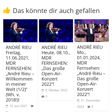
Das könnte dir auch gefallen
ANDRÉ RIEU
ANDRÉ RIEU
ANDRÉ RIEU
Mo.,
Freitag,
Heute, 08.10.,
01.01.2024,
11.06.2021,
MDR
MDR
MDR
FERNSEHEN:
Fernsehen:
FERNSEHEN:
„Das große
„André Rieu –
„André Rieu –
Open-Air-
Das große
Willkommen
Konzert
Open-Air-
in meiner
2022“!
Konzert
Welt (1/2)“
8. Oktober 2022
2022“!
(Wh. v.
0
2018!)!
31. Dezember
10. Juni 2021
2023
0