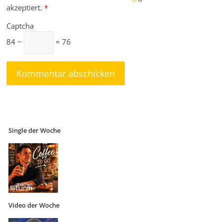
akzeptiert.
*
Captcha
84 −
= 76
Single der Woche
Video der Woche