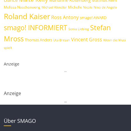
Dance
Marianne Rosenberg
Matthias Reim
Melissa Naschenweng
Michelle
Michael Wendler
Nicole
Nino de Angelo
Roland Kaiser
Ross Antony
smago! AWARD
Stefan
smago! INFORMIERT
Sonia Liebing
Mross
Vincent Gross
Thomas Anders
Uta Bresan
Wenn die Musi
spielt
Anzeige
.
.
Anzeige
.
.
Über SMAGO