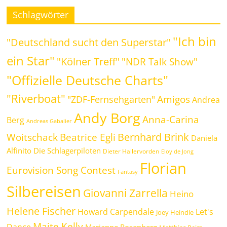
Schlagwörter
"Ich bin
"Deutschland sucht den Superstar"
ein Star"
"Kölner Treff"
"NDR Talk Show"
"Offizielle Deutsche Charts"
"Riverboat"
Amigos
"ZDF-Fernsehgarten"
Andrea
Andy Borg
Anna-Carina
Berg
Andreas Gabalier
Bernhard Brink
Beatrice Egli
Woitschack
Daniela
Alfinito
Die Schlagerpiloten
Dieter Hallervorden
Eloy de Jong
Florian
Eurovision Song Contest
Fantasy
Silbereisen
Giovanni Zarrella
Heino
Helene Fischer
Howard Carpendale
Let's
Joey Heindle
Maite Kelly