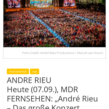
Foto-Credit: André Rieu Productions / Marcel van Hoorn
Instrumental
top
ANDRE RIEU
Heute (07.09.), MDR
FERNSEHEN: „André Rieu
– Das große Konzert