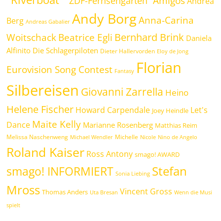
Amigos
"ZDF-Fernsehgarten"
Andrea
Andy Borg
Anna-Carina
Berg
Andreas Gabalier
Bernhard Brink
Beatrice Egli
Woitschack
Daniela
Alfinito
Die Schlagerpiloten
Dieter Hallervorden
Eloy de Jong
Florian
Eurovision Song Contest
Fantasy
Silbereisen
Giovanni Zarrella
Heino
Helene Fischer
Howard Carpendale
Let's
Joey Heindle
Maite Kelly
Dance
Marianne Rosenberg
Matthias Reim
Melissa Naschenweng
Michelle
Michael Wendler
Nicole
Nino de Angelo
Roland Kaiser
Ross Antony
smago! AWARD
Stefan
smago! INFORMIERT
Sonia Liebing
Mross
Vincent Gross
Thomas Anders
Uta Bresan
Wenn die Musi
spielt