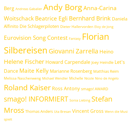
Andy Borg
Anna-Carina
Berg
Andreas Gabalier
Bernhard Brink
Beatrice Egli
Woitschack
Daniela
Alfinito
Die Schlagerpiloten
Dieter Hallervorden
Eloy de Jong
Florian
Eurovision Song Contest
Fantasy
Silbereisen
Giovanni Zarrella
Heino
Helene Fischer
Howard Carpendale
Let's
Joey Heindle
Maite Kelly
Dance
Marianne Rosenberg
Matthias Reim
Melissa Naschenweng
Michelle
Michael Wendler
Nicole
Nino de Angelo
Roland Kaiser
Ross Antony
smago! AWARD
Stefan
smago! INFORMIERT
Sonia Liebing
Mross
Vincent Gross
Thomas Anders
Uta Bresan
Wenn die Musi
spielt