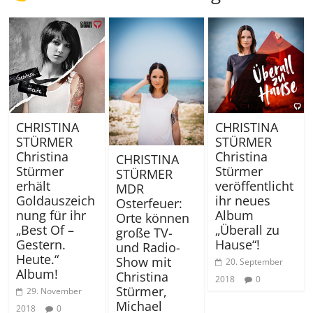
CHRISTINA
CHRISTINA
STÜRMER
STÜRMER
Christina
Christina
CHRISTINA
Stürmer
Stürmer
STÜRMER
erhält
veröffentlicht
MDR
Goldauszeich
ihr neues
Osterfeuer:
nung für ihr
Album
Orte können
„Best Of –
„Überall zu
große TV-
Gestern.
Hause“!
und Radio-
Heute.“
Show mit
20. September
Album!
Christina
2018
0
Stürmer,
29. November
Michael
2018
0