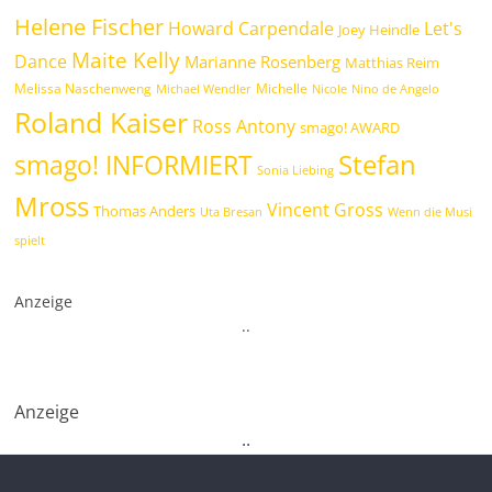
Helene Fischer
Howard Carpendale
Let's
Joey Heindle
Maite Kelly
Dance
Marianne Rosenberg
Matthias Reim
Melissa Naschenweng
Michelle
Michael Wendler
Nicole
Nino de Angelo
Roland Kaiser
Ross Antony
smago! AWARD
Stefan
smago! INFORMIERT
Sonia Liebing
Mross
Vincent Gross
Thomas Anders
Uta Bresan
Wenn die Musi
spielt
Anzeige
.
.
Anzeige
.
.