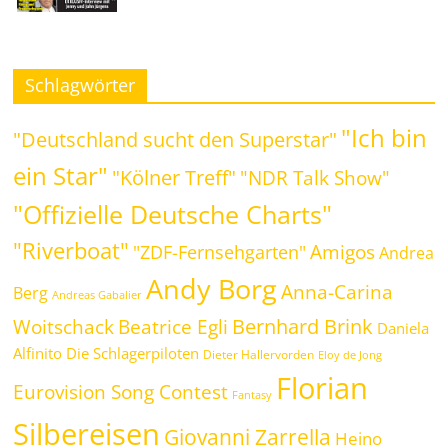
Schlagwörter
"Ich bin
"Deutschland sucht den Superstar"
ein Star"
"Kölner Treff"
"NDR Talk Show"
"Offizielle Deutsche Charts"
"Riverboat"
Amigos
"ZDF-Fernsehgarten"
Andrea
Andy Borg
Anna-Carina
Berg
Andreas Gabalier
Bernhard Brink
Beatrice Egli
Woitschack
Daniela
Alfinito
Die Schlagerpiloten
Dieter Hallervorden
Eloy de Jong
Florian
Eurovision Song Contest
Fantasy
Silbereisen
Giovanni Zarrella
Heino