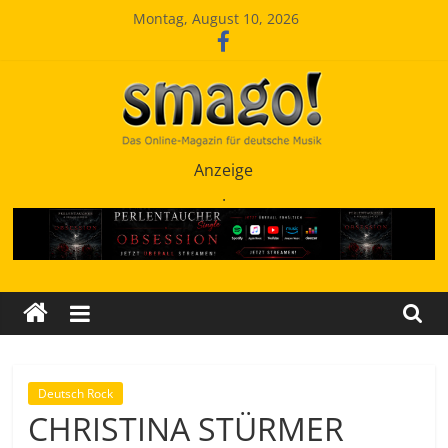
Zum
Montag, August 10, 2026
Inhalt
springen
Smago
Anzeige
.
SchlagerMAGazinOnline
Deutsch Rock
CHRISTINA STÜRMER