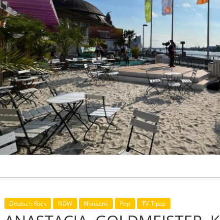
Deutsch Rock
NDW
Nonsens
Pop
TV-Tipps