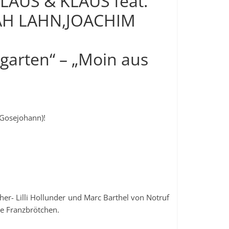
LAUS & KLAUS feat.
RAH LAHN,JOACHIM
hgarten“ – „Moin aus
 Gosejohann)!
er- Lilli Hollunder und Marc Barthel von Notruf
e Franzbrötchen.