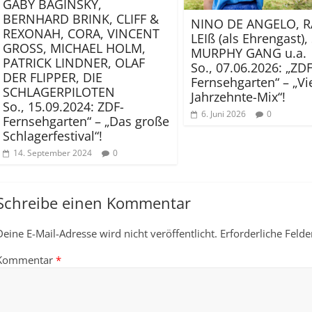
GABY BAGINSKY,
BERNHARD BRINK, CLIFF &
NINO DE ANGELO, 
REXONAH, CORA, VINCENT
LEIß (als Ehrengast)
GROSS, MICHAEL HOLM,
MURPHY GANG u.a.
PATRICK LINDNER, OLAF
So., 07.06.2026: „ZDF
DER FLIPPER, DIE
Fernsehgarten“ – „Vi
SCHLAGERPILOTEN
Jahrzehnte-Mix“!
So., 15.09.2024: ZDF-
6. Juni 2026
0
Fernsehgarten“ – „Das große
Schlagerfestival“!
14. September 2024
0
Schreibe einen Kommentar
Deine E-Mail-Adresse wird nicht veröffentlicht.
Erforderliche Felde
Kommentar
*