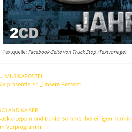
Textquelle:
Facebook-Seite von Truck Stop (Textvorlage)
←
MUSIKAPOSTEL
Sie präsentieren „Unsere Besten“!
ROLAND KAISER
Saskia Leppin und Daniel Sommer bei einigen Terminen
im Vorprogramm!
→