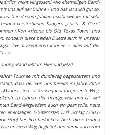
atürlich nicht vergessen! Alle ehemaligen Band-
it uns auf der Bühne – und das ist auch gut so,
ir auch in diesem Jubiläumsjahr wieder mit sehr
 beiden verstorbenen Sängern „Lucius & Cisco“
nahmen („Von Arizona bis Old Texas Town“ und
en, sondern diese beiden Duette auch in unserer
gar live präsentieren können – alles auf der
Cisco“.
ountry-Band lebt im Hier und Jetzt!
0 Jahre“ Tournee mit durchweg begeistertem und
tigt, dass der von uns bereits im Jahre 2003
 „Männer sind so“ konsequent fortgesetzte Weg,
kunft zu führen, der richtige war und ist. Auf
en Band-Mitgliedern auch ein paar tolle, neue
en ehemaligen E-Gitarristen Dirk Schlag (2003-
ck Stop) herzlich bedanken. Auch diese beiden
lüsse unseren Weg begleitet und damit auch zum