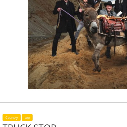
Country
top