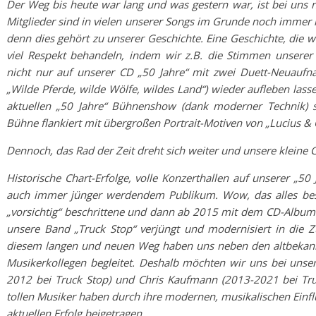
Der Weg bis heute war lang und was gestern war, ist bei uns n
Mitglieder sind in vielen unserer Songs im Grunde noch immer m
denn dies gehört zu unserer Geschichte. Eine Geschichte, die w
viel Respekt behandeln, indem wir z.B. die Stimmen unserer
nicht nur auf unserer CD „50 Jahre“ mit zwei Duett-Neuauf
„Wilde Pferde, wilde Wölfe, wildes Land“) wieder aufleben lass
aktuellen „50 Jahre“ Bühnenshow (dank moderner Technik) so
Bühne flankiert mit übergroßen Portrait-Motiven von „Lucius & 
Dennoch, das Rad der Zeit dreht sich weiter und unsere kleine C
Historische Chart-Erfolge, volle Konzerthallen auf unserer „5
auch immer jünger werdendem Publikum. Wow, das alles bestä
„vorsichtig“ beschrittene und dann ab 2015 mit dem CD-Album
unsere Band „Truck Stop“ verjüngt und modernisiert in die Zu
diesem langen und neuen Weg haben uns neben den altbekannt
Musikerkollegen begleitet. Deshalb möchten wir uns bei unser
2012 bei Truck Stop) und Chris Kaufmann (2013-2021 bei Tru
tollen Musiker haben durch ihre modernen, musikalischen Einf
aktuellen Erfolg beigetragen.