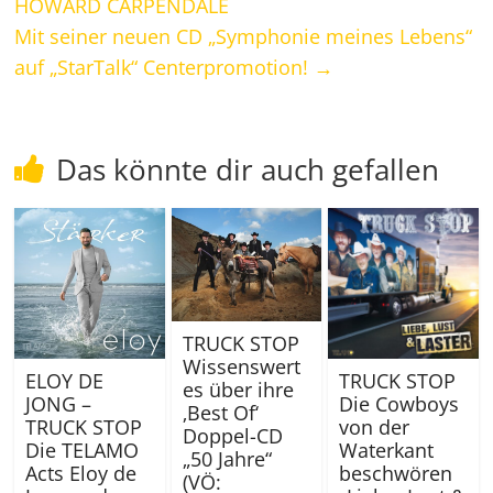
HOWARD CARPENDALE
Mit seiner neuen CD „Symphonie meines Lebens“
auf „StarTalk“ Centerpromotion!
→
Das könnte dir auch gefallen
TRUCK STOP
Wissenswert
ELOY DE
TRUCK STOP
es über ihre
JONG –
Die Cowboys
‚Best Of‘
TRUCK STOP
von der
Doppel-CD
Die TELAMO
Waterkant
„50 Jahre“
Acts Eloy de
beschwören
(VÖ: