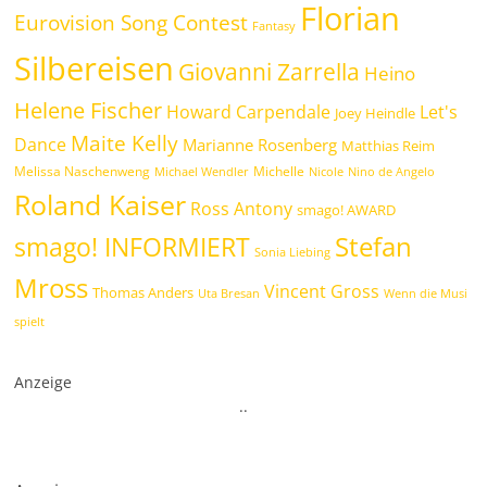
Florian
Eurovision Song Contest
Fantasy
Silbereisen
Giovanni Zarrella
Heino
Helene Fischer
Howard Carpendale
Let's
Joey Heindle
Maite Kelly
Dance
Marianne Rosenberg
Matthias Reim
Melissa Naschenweng
Michelle
Michael Wendler
Nicole
Nino de Angelo
Roland Kaiser
Ross Antony
smago! AWARD
Stefan
smago! INFORMIERT
Sonia Liebing
Mross
Vincent Gross
Thomas Anders
Uta Bresan
Wenn die Musi
spielt
Anzeige
.
.