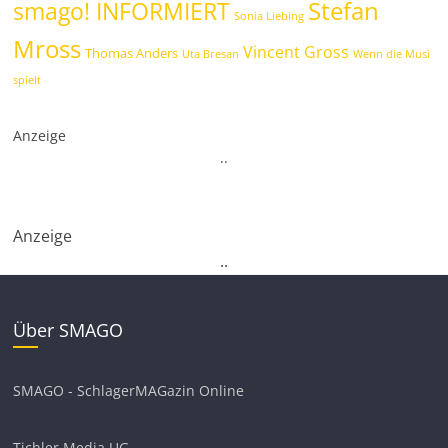
Stefan
smago! INFORMIERT
Sonia Liebing
Mross
Vincent Gross
Thomas Anders
Uta Bresan
Wenn die Musi
spielt
Anzeige
.
.
Anzeige
.
.
Über SMAGO
SMAGO - SchlagerMAGazin Online
Tichler Media UG