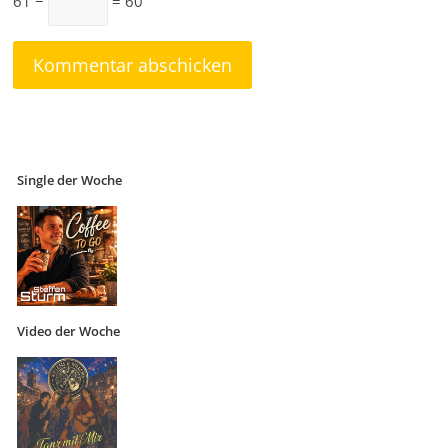
61 −
= 60
Single der Woche
Video der Woche