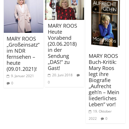
MARY ROOS
Heute
Vorabend
MARY ROOS
(20.06.2018)
„Großeinsatz“
in der
im NDR
MARY ROOS
Sendung
fernsehen –
Buch-Kritik:
„DAS!“ zu
heute
Mary Roos
Gast!
(09.01.2021)!
legt ihre
20. Juni 2018
9. Januar 2021
Biografie
0
0
„Aufrecht
geh’n – Mein
liederliches
Leben“ vor!
19. Oktober
2022
0