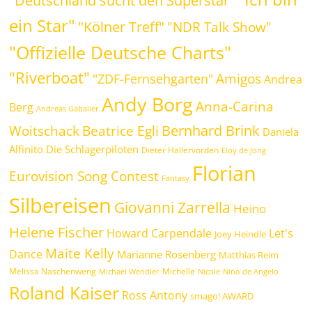
"Deutschland sucht den Superstar"
ein Star"
"Kölner Treff"
"NDR Talk Show"
"Offizielle Deutsche Charts"
"Riverboat"
Amigos
"ZDF-Fernsehgarten"
Andrea
Andy Borg
Anna-Carina
Berg
Andreas Gabalier
Bernhard Brink
Beatrice Egli
Woitschack
Daniela
Alfinito
Die Schlagerpiloten
Dieter Hallervorden
Eloy de Jong
Florian
Eurovision Song Contest
Fantasy
Silbereisen
Giovanni Zarrella
Heino
Helene Fischer
Howard Carpendale
Let's
Joey Heindle
Maite Kelly
Dance
Marianne Rosenberg
Matthias Reim
Melissa Naschenweng
Michelle
Michael Wendler
Nicole
Nino de Angelo
Roland Kaiser
Ross Antony
smago! AWARD