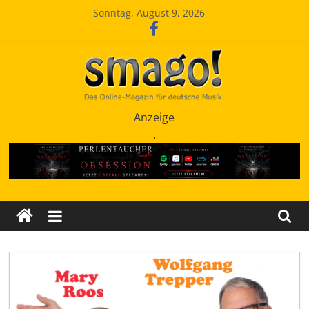
Zum
Sonntag, August 9, 2026
Inhalt
springen
Smago
Anzeige
.
SchlagerMAGazinOnline