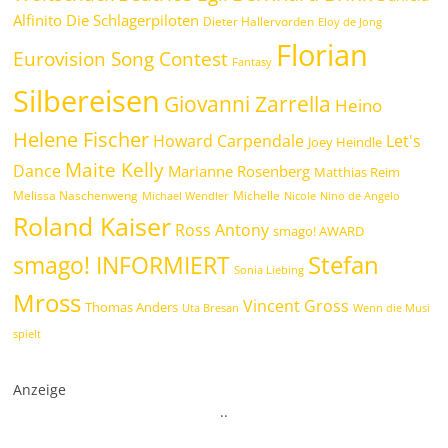
Alfinito
Die Schlagerpiloten
Dieter Hallervorden
Eloy de Jong
Florian
Eurovision Song Contest
Fantasy
Silbereisen
Giovanni Zarrella
Heino
Helene Fischer
Howard Carpendale
Let's
Joey Heindle
Maite Kelly
Dance
Marianne Rosenberg
Matthias Reim
Melissa Naschenweng
Michelle
Michael Wendler
Nicole
Nino de Angelo
Roland Kaiser
Ross Antony
smago! AWARD
Stefan
smago! INFORMIERT
Sonia Liebing
Mross
Vincent Gross
Thomas Anders
Uta Bresan
Wenn die Musi
spielt
Anzeige
.
.