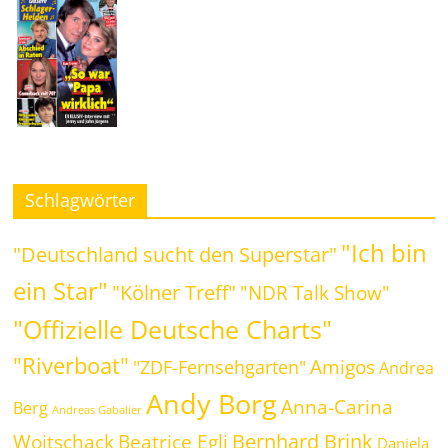
Schlagwörter
"Ich bin
"Deutschland sucht den Superstar"
ein Star"
"Kölner Treff"
"NDR Talk Show"
"Offizielle Deutsche Charts"
"Riverboat"
Amigos
"ZDF-Fernsehgarten"
Andrea
Andy Borg
Anna-Carina
Berg
Andreas Gabalier
Bernhard Brink
Beatrice Egli
Woitschack
Daniela