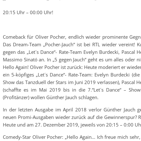
20:15 Uhr – 00:00 Uhr!
Comeback für Oliver Pocher, endlich wieder prominente Gegne
Das Dream-Team „Pocher-Jauch“ ist bei RTL wieder vereint! Ku
gegen das „Let´s Dance“- Rate-Team Evelyn Burdecki, Pascal 
Massimo Sinató an. In „5 gegen Jauch“ geht es um alles oder n
Hello Again! Oliver Pocher ist zurück: Heute moderiert er wiede
ein 5-köpfiges „Let´s Dance“- Rate-Team: Evelyn Burdecki (di
Show das Tanzduell der Stars im Juni 2019 verlassen), Pascal 
(schaffte es im Mai 2019 bis in die 7.“Let´s Dance“ – Show
(Profitänzer) wollen Günther Jauch schlagen.
In der letzten Ausgabe im April 2018 verlor Günther Jauch g
neuen Promi-Ausgaben wieder zurück auf die Gewinnerspur? RT
Heute und am 27. Dezember 2019, jeweils von 20:15 – 0:00 Uh
Comedy-Star Oliver Pocher: „Hello Again… Ich freue mich sehr,