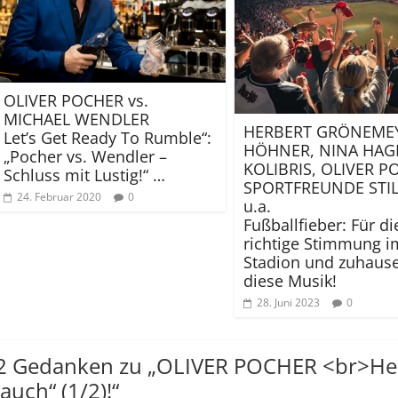
OLIVER POCHER vs.
MICHAEL WENDLER
HERBERT GRÖNEMEY
Let’s Get Ready To Rumble“:
HÖHNER, NINA HAG
„Pocher vs. Wendler –
KOLIBRIS, OLIVER P
Schluss mit Lustig!“ …
SPORTFREUNDE STI
24. Februar 2020
0
u.a.
Fußballfieber: Für di
richtige Stimmung i
Stadion und zuhause
diese Musik!
28. Juni 2023
0
2 Gedanken zu „
OLIVER POCHER <br>Heut
Jauch“ (1/2)!
“