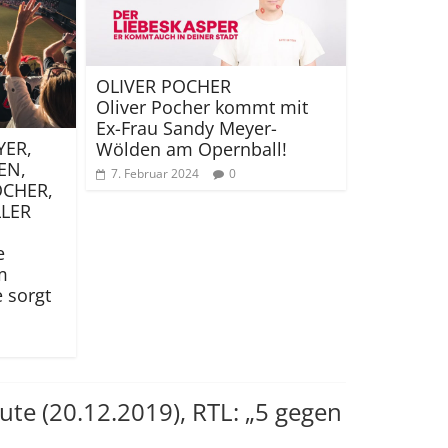
OLIVER POCHER
Oliver Pocher kommt mit
Ex-Frau Sandy Meyer-
ER,
Wölden am Opernball!
EN,
7. Februar 2024
0
OCHER,
LLER
e
m
 sorgt
e (20.12.2019), RTL: „5 gegen