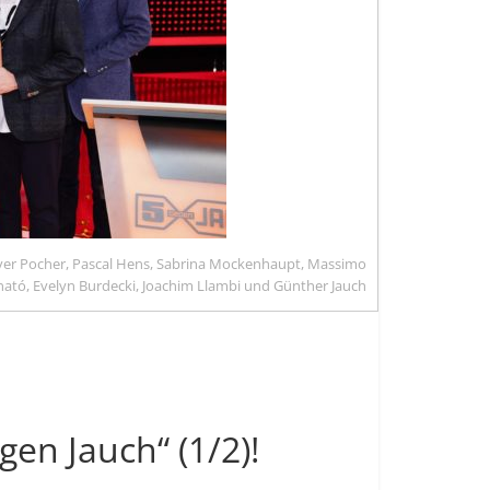
liver Pocher, Pascal Hens, Sabrina Mockenhaupt, Massimo
nató, Evelyn Burdecki, Joachim Llambi und Günther Jauch
gen Jauch“ (1/2)!