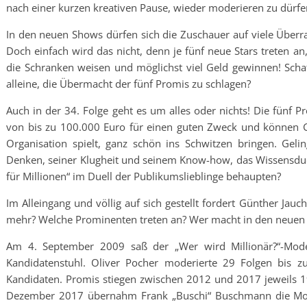
nach einer kurzen kreativen Pause, wieder moderieren zu dürfen
In den neuen Shows dürfen sich die Zuschauer auf viele Überr
Doch einfach wird das nicht, denn je fünf neue Stars treten an
die Schranken weisen und möglichst viel Geld gewinnen! Scha
alleine, die Übermacht der fünf Promis zu schlagen?
Auch in der 34. Folge geht es um alles oder nichts! Die fünf
von bis zu 100.000 Euro für einen guten Zweck und können Gü
Organisation spielt, ganz schön ins Schwitzen bringen. Geli
Denken, seiner Klugheit und seinem Know-how, das Wissensduel
für Millionen“ im Duell der Publikumslieblinge behaupten?
Im Alleingang und völlig auf sich gestellt fordert Günther Jau
mehr? Welche Prominenten treten an? Wer macht in den neuen
Am 4. September 2009 saß der „Wer wird Millionär?“-Mode
Kandidatenstuhl. Oliver Pocher moderierte 29 Folgen bis
Kandidaten. Promis stiegen zwischen 2012 und 2017 jeweils 1
Dezember 2017 übernahm Frank „Buschi“ Buschmann die Mode