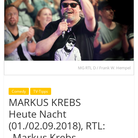
MG RTL D / Frank W. Hempel
Comedy
TV-Tipps
MARKUS KREBS
Heute Nacht
(01./02.09.2018), RTL:
„Markus Krebs –