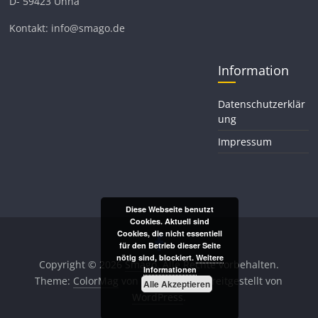
D- 59423 Unna
Kontakt: info@smago.de
Information
Datenschutzerklär
ung
Impressum
Diese Webseite benutzt
Cookies. Aktuell sind
Cookies, die nicht essentiell
für den Betrieb dieser Seite
nötig sind, blockiert.
Weitere
Copyright © 2026
Smago
. Alle Rechte vorbehalten.
Informationen
Theme:
ColorMag
von ThemeGrill. Bereitgestellt von
Alle Akzeptieren
WordPress
.