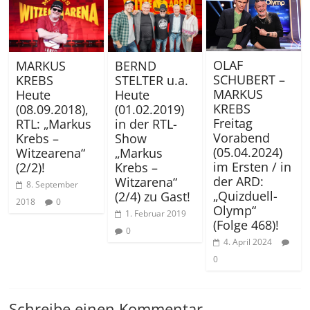
OLAF
MARKUS
BERND
SCHUBERT –
KREBS
STELTER u.a.
MARKUS
Heute
Heute
KREBS
(08.09.2018),
(01.02.2019)
Freitag
RTL: „Markus
in der RTL-
Vorabend
Krebs –
Show
(05.04.2024)
Witzearena“
„Markus
im Ersten / in
(2/2)!
Krebs –
der ARD:
Witzarena“
8. September
„Quizduell-
(2/4) zu Gast!
2018
0
Olymp“
1. Februar 2019
(Folge 468)!
0
4. April 2024
0
Schreibe einen Kommentar