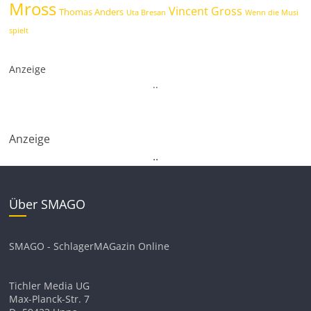
Mross
Vincent Gross
Thomas Anders
Uta Bresan
Wenn die Musi
spielt
Anzeige
.
.
Anzeige
.
.
Über SMAGO
SMAGO - SchlagerMAGazin Online
Tichler Media UG
Max-Planck-Str. 7