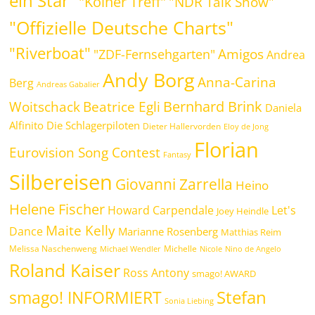
ein Star"
"Kölner Treff"
"NDR Talk Show"
"Offizielle Deutsche Charts"
"Riverboat"
Amigos
"ZDF-Fernsehgarten"
Andrea
Andy Borg
Anna-Carina
Berg
Andreas Gabalier
Bernhard Brink
Beatrice Egli
Woitschack
Daniela
Alfinito
Die Schlagerpiloten
Dieter Hallervorden
Eloy de Jong
Florian
Eurovision Song Contest
Fantasy
Silbereisen
Giovanni Zarrella
Heino
Helene Fischer
Howard Carpendale
Let's
Joey Heindle
Maite Kelly
Dance
Marianne Rosenberg
Matthias Reim
Melissa Naschenweng
Michelle
Michael Wendler
Nicole
Nino de Angelo
Roland Kaiser
Ross Antony
smago! AWARD
Stefan
smago! INFORMIERT
Sonia Liebing