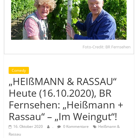
Foto-Credit: BR Fernsehen
Comedy
„HEIßMANN & RASSAU“
Heute (16.10.2020), BR
Fernsehen: „Heißmann +
Rassau“ – „Im Weingut“!
16. Oktober 2020
.
0 Kommentare
Heißmann &
Rassau