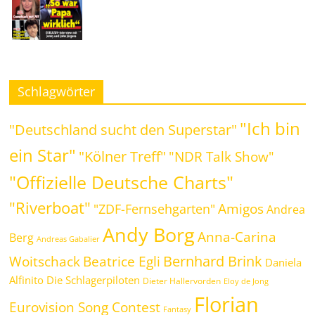
Schlagwörter
"Ich bin
"Deutschland sucht den Superstar"
ein Star"
"Kölner Treff"
"NDR Talk Show"
"Offizielle Deutsche Charts"
"Riverboat"
Amigos
"ZDF-Fernsehgarten"
Andrea
Andy Borg
Anna-Carina
Berg
Andreas Gabalier
Bernhard Brink
Beatrice Egli
Woitschack
Daniela
Alfinito
Die Schlagerpiloten
Dieter Hallervorden
Eloy de Jong
Florian
Eurovision Song Contest
Fantasy