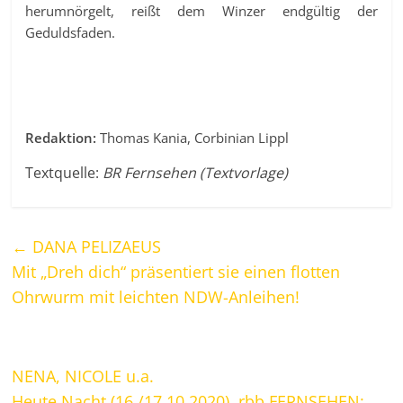
herumnörgelt, reißt dem Winzer endgültig der
Geduldsfaden.
Redaktion:
Thomas Kania, Corbinian Lippl
Textquelle:
BR Fernsehen (Textvorlage)
←
DANA PELIZAEUS
Mit „Dreh dich“ präsentiert sie einen flotten
Ohrwurm mit leichten NDW-Anleihen!
NENA, NICOLE u.a.
Heute Nacht (16./17.10.2020), rbb FERNSEHEN: