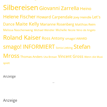
Silbereisen
Giovanni Zarrella
Heino
Helene Fischer
Howard Carpendale
Let's
Joey Heindle
Maite Kelly
Dance
Marianne Rosenberg
Matthias Reim
Melissa Naschenweng
Michelle
Michael Wendler
Nicole
Nino de Angelo
Roland Kaiser
Ross Antony
smago! AWARD
Stefan
smago! INFORMIERT
Sonia Liebing
Mross
Vincent Gross
Thomas Anders
Uta Bresan
Wenn die Musi
spielt
Anzeige
.
.
Anzeige
.
.