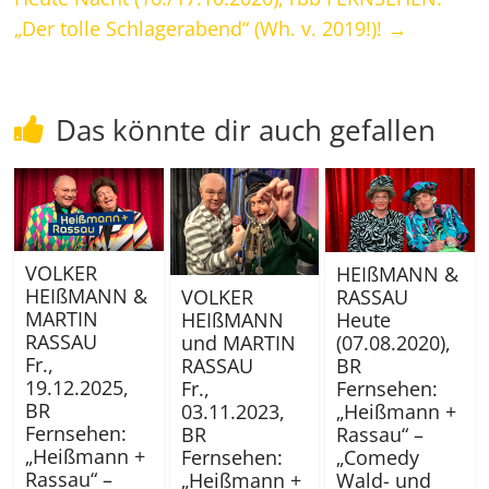
„Der tolle Schlagerabend“ (Wh. v. 2019!)!
→
Das könnte dir auch gefallen
VOLKER
HEIßMANN &
HEIßMANN &
RASSAU
VOLKER
MARTIN
Heute
HEIßMANN
RASSAU
(07.08.2020),
und MARTIN
Fr.,
BR
RASSAU
19.12.2025,
Fernsehen:
Fr.,
BR
„Heißmann +
03.11.2023,
Fernsehen:
Rassau“ –
BR
„Heißmann +
„Comedy
Fernsehen:
Rassau“ –
Wald- und
„Heißmann +