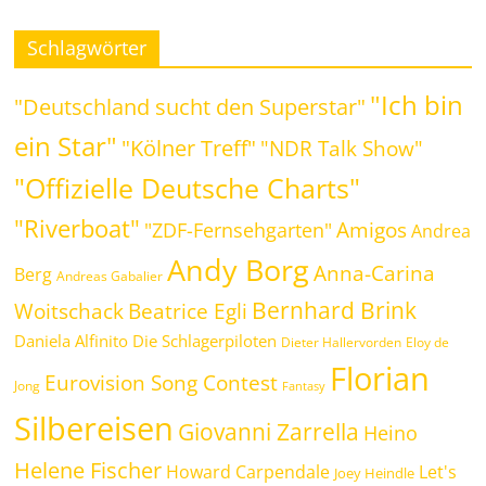
Schlagwörter
"Ich bin
"Deutschland sucht den Superstar"
ein Star"
"Kölner Treff"
"NDR Talk Show"
"Offizielle Deutsche Charts"
"Riverboat"
Amigos
"ZDF-Fernsehgarten"
Andrea
Andy Borg
Anna-Carina
Berg
Andreas Gabalier
Bernhard Brink
Woitschack
Beatrice Egli
Daniela Alfinito
Die Schlagerpiloten
Dieter Hallervorden
Eloy de
Florian
Eurovision Song Contest
Jong
Fantasy
Silbereisen
Giovanni Zarrella
Heino
Helene Fischer
Howard Carpendale
Let's
Joey Heindle