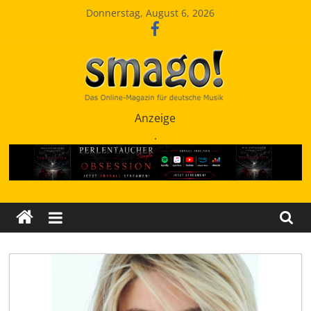
Zum
Donnerstag, August 6, 2026
Inhalt
springen
Smago
Anzeige
.
SchlagerMAGazinOnline