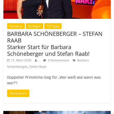
Nonsens
Schlager
TV-Tipps
BARBARA SCHÖNEBERGER – STEFAN
RAAB
Starker Start für Barbara
Schöneberger und Stefan Raab!
15. März 2026
.
0 Kommentare
Barbara
,
Schöneberger
Stefan Raab
Doppelter Primetime-Sieg für „Wer weiß wie wann was
war?“!
Weiterlesen