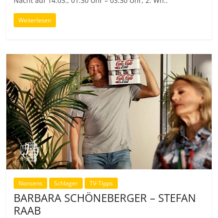
Nacht auf 14.03., 01:30 Uhr – 03:30 Uhr; 2. Wh.:
Weiterlesen
Nonsens
Schlager
TV-Tipps
BARBARA SCHÖNEBERGER – STEFAN
RAAB