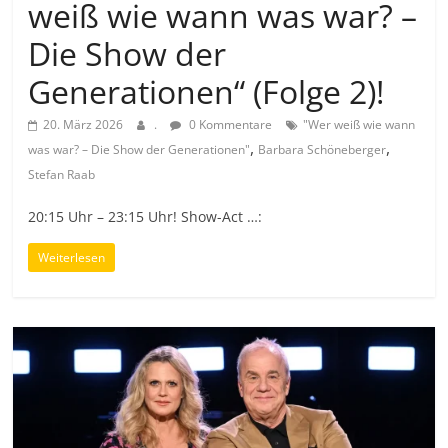
weiß wie wann was war? –
Die Show der
Generationen“ (Folge 2)!
20. März 2026
.
0 Kommentare
"Wer weiß wie wann
,
,
was war? – Die Show der Generationen"
Barbara Schöneberger
Stefan Raab
20:15 Uhr – 23:15 Uhr! Show-Act …:
Weiterlesen