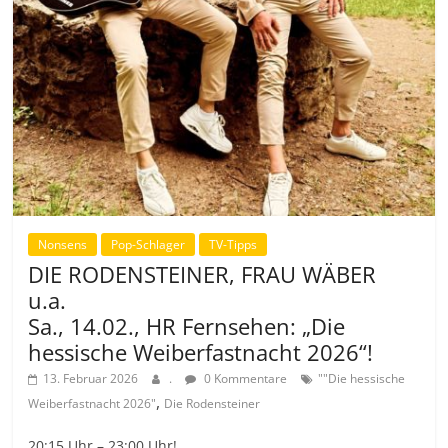
Nonsens
Pop-Schlager
TV-Tipps
DIE RODENSTEINER, FRAU WÄBER
u.a.
Sa., 14.02., HR Fernsehen: „Die
hessische Weiberfastnacht 2026“!
13. Februar 2026
.
0 Kommentare
""Die hessische
,
Weiberfastnacht 2026"
Die Rodensteiner
20:15 Uhr – 23:00 Uhr!