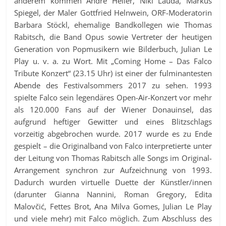
anderem kommen André Heller, Niki Lauda, Markus
Spiegel, der Maler Gottfried Helnwein, ORF-Moderatorin
Barbara Stöckl, ehemalige Bandkollegen wie Thomas
Rabitsch, die Band Opus sowie Vertreter der heutigen
Generation von Popmusikern wie Bilderbuch, Julian Le
Play u. v. a. zu Wort. Mit „Coming Home – Das Falco
Tribute Konzert“ (23.15 Uhr) ist einer der fulminantesten
Abende des Festivalsommers 2017 zu sehen. 1993
spielte Falco sein legendäres Open-Air-Konzert vor mehr
als 120.000 Fans auf der Wiener Donauinsel, das
aufgrund heftiger Gewitter und eines Blitzschlags
vorzeitig abgebrochen wurde. 2017 wurde es zu Ende
gespielt – die Originalband von Falco interpretierte unter
der Leitung von Thomas Rabitsch alle Songs im Original-
Arrangement synchron zur Aufzeichnung von 1993.
Dadurch wurden virtuelle Duette der Künstler/innen
(darunter Gianna Nannini, Roman Gregory, Edita
Malovčić, Fettes Brot, Ana Milva Gomes, Julian Le Play
und viele mehr) mit Falco möglich. Zum Abschluss des