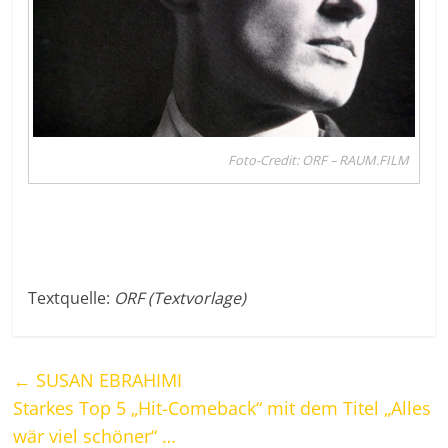
Foto-Credit: ORF – RAUM.FILM
Textquelle:
ORF (Textvorlage)
←
SUSAN EBRAHIMI
Starkes Top 5 „Hit-Comeback“ mit dem Titel „Alles
wär viel schöner“ …