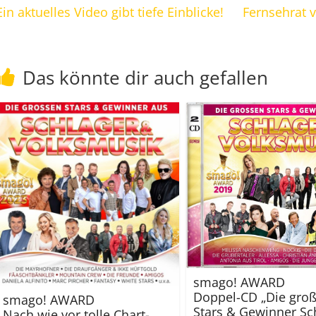
Ein aktuelles Video gibt tiefe Einblicke!
Fernsehrat 
Das könnte dir auch gefallen
smago! AWARD
Doppel-CD „Die gro
smago! AWARD
Stars & Gewinner Sc
Nach wie vor tolle Chart-