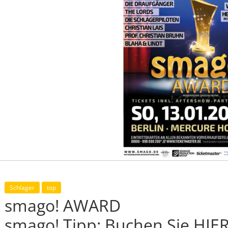
Schlager
top
smago! AWARD
smago! Tipp: Buchen Sie HIE