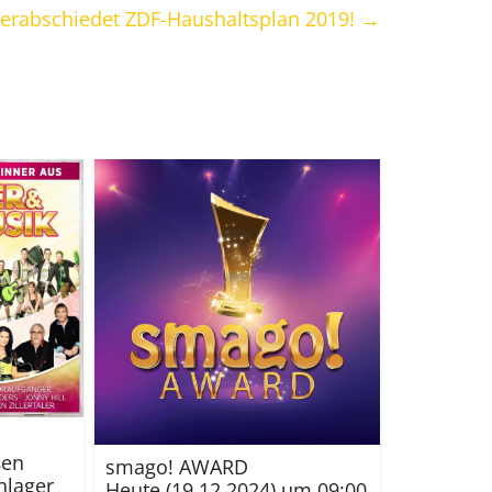
verabschiedet ZDF-Haushaltsplan 2019!
→
ßen
smago! AWARD
hlager
Heute (19.12.2024) um 09:00