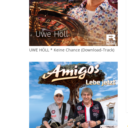
UWE HÖLL * Keine Chance (Download-Track)