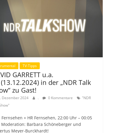
trumental
TV-Tipps
VID GARRETT u.a.
. (13.12.2024) in der „NDR Talk
ow“ zu Gast!
. Dezember 2024
.
0 Kommentare
"NDR
 Show"
 Fernsehen + HR Fernsehen, 22:00 Uhr – 00:05
! Moderation: Barbara Schöneberger und
ertus Meyer-Burckhardt!