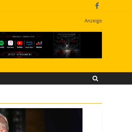
Anzeige
.