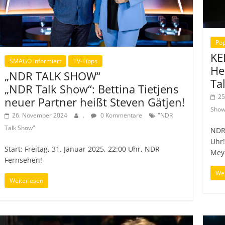
Pop
KE
SMAGO informiert
TV-Tipps
He
„NDR TALK SHOW“
Ta
„NDR Talk Show“: Bettina Tietjens
25
neuer Partner heißt Steven Gätjen!
Show
26. November 2024
.
0 Kommentare
"NDR
Talk Show"
NDR
Uhr!
Start: Freitag, 31. Januar 2025, 22:00 Uhr, NDR
Mey
Fernsehen!
Wei
Weiterlesen