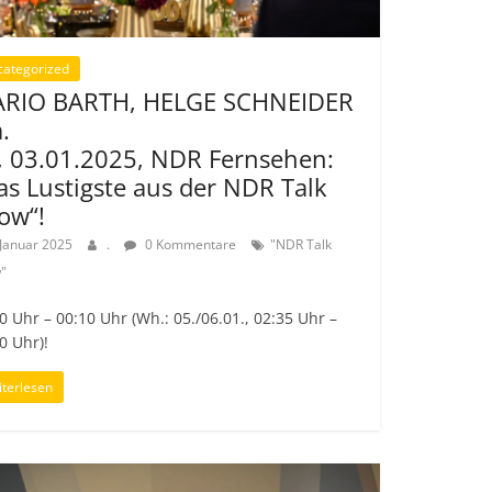
categorized
RIO BARTH, HELGE SCHNEIDER
.
., 03.01.2025, NDR Fernsehen:
as Lustigste aus der NDR Talk
ow“!
 Januar 2025
.
0 Kommentare
"NDR Talk
"
0 Uhr – 00:10 Uhr (Wh.: 05./06.01., 02:35 Uhr –
0 Uhr)!
terlesen