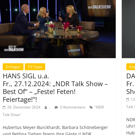
Ins
Schlager
TV-Tipps
DA
HANS SIGL u.a.
Fr
Fr., 27.12.2024: „NDR Talk Show –
Sh
Best Of“ – „Feste! Feten!
Feiertage!“!
12
Talk
26. Dezember 2024
.
0 Kommentare
"NDR
Talk Show"
NDR
Uhr
Hubertus Meyer-Burckhardt, Barbara Schöneberger
Hub
und Bettina Tietjen feiern ihre Gäste // NDR