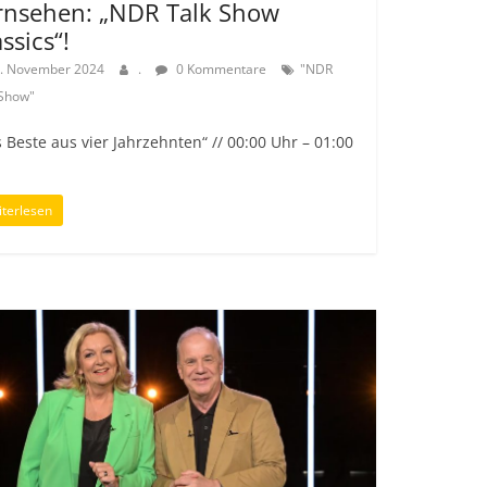
rnsehen: „NDR Talk Show
ssics“!
. November 2024
.
0 Kommentare
"NDR
 Show"
 Beste aus vier Jahrzehnten“ // 00:00 Uhr – 01:00
!
terlesen