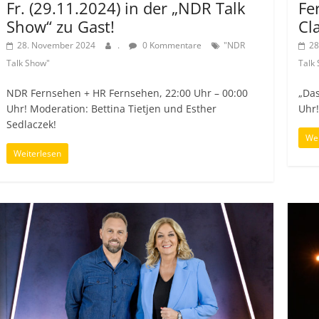
Fr. (29.11.2024) in der „NDR Talk
Fe
Show“ zu Gast!
Cla
28. November 2024
.
0 Kommentare
"NDR
28
Talk Show"
Talk
NDR Fernsehen + HR Fernsehen, 22:00 Uhr – 00:00
„Das
Uhr! Moderation: Bettina Tietjen und Esther
Uhr
Sedlaczek!
Wei
Weiterlesen