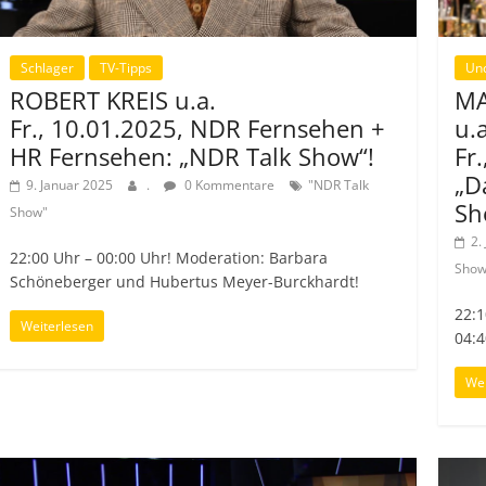
Schlager
TV-Tipps
Un
ROBERT KREIS u.a.
MA
Fr., 10.01.2025, NDR Fernsehen +
u.a
HR Fernsehen: „NDR Talk Show“!
Fr
„D
9. Januar 2025
.
0 Kommentare
"NDR Talk
Sh
Show"
2.
22:00 Uhr – 00:00 Uhr! Moderation: Barbara
Show
Schöneberger und Hubertus Meyer-Burckhardt!
22:1
Weiterlesen
04:4
Wei