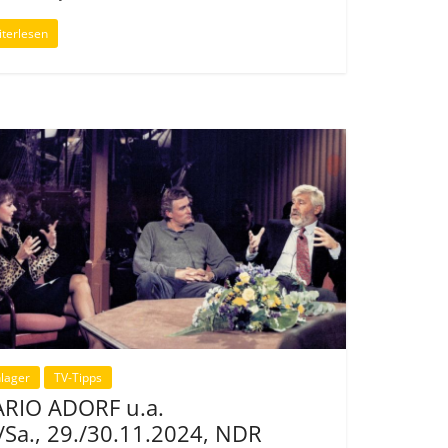
terlesen
lager
TV-Tipps
RIO ADORF u.a.
./Sa., 29./30.11.2024, NDR