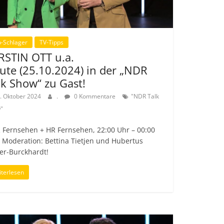
-Schlager
TV-Tipps
RSTIN OTT u.a.
ute (25.10.2024) in der „NDR
lk Show“ zu Gast!
. Oktober 2024
.
0 Kommentare
"NDR Talk
"
 Fernsehen + HR Fernsehen, 22:00 Uhr – 00:00
 Moderation: Bettina Tietjen und Hubertus
er-Burckhardt!
terlesen