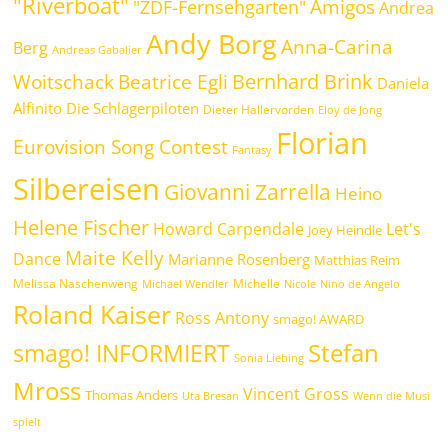
"Riverboat"
Amigos
"ZDF-Fernsehgarten"
Andrea
Andy Borg
Anna-Carina
Berg
Andreas Gabalier
Bernhard Brink
Beatrice Egli
Woitschack
Daniela
Alfinito
Die Schlagerpiloten
Dieter Hallervorden
Eloy de Jong
Florian
Eurovision Song Contest
Fantasy
Silbereisen
Giovanni Zarrella
Heino
Helene Fischer
Howard Carpendale
Let's
Joey Heindle
Maite Kelly
Dance
Marianne Rosenberg
Matthias Reim
Melissa Naschenweng
Michelle
Michael Wendler
Nicole
Nino de Angelo
Roland Kaiser
Ross Antony
smago! AWARD
Stefan
smago! INFORMIERT
Sonia Liebing
Mross
Vincent Gross
Thomas Anders
Uta Bresan
Wenn die Musi
spielt